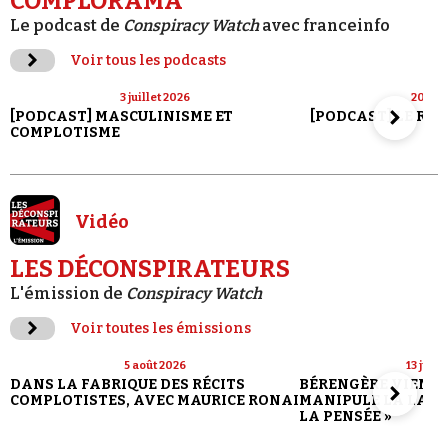
COMPLORAMA
Le podcast de
Conspiracy Watch
avec franceinfo
Voir tous les podcasts
3 juillet 2026
20 jui
[PODCAST] MASCULINISME ET
[PODCAST] LE RET
COMPLOTISME
Vidéo
LES DÉCONSPIRATEURS
L'émission de
Conspiracy Watch
Voir toutes les émissions
5 août 2026
13 juill
DANS LA FABRIQUE DES RÉCITS
BÉRENGÈRE VIENN
COMPLOTISTES, AVEC MAURICE RONAI
MANIPULE LA LANG
LA PENSÉE »