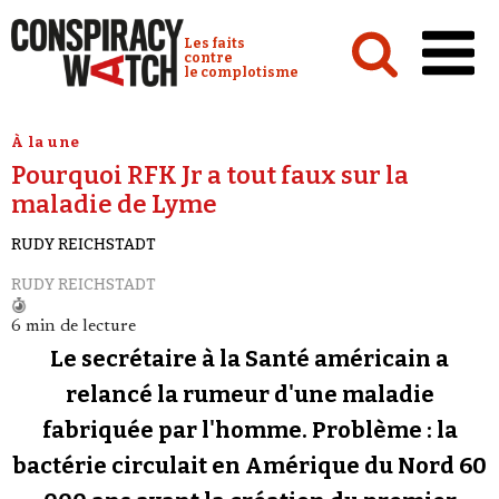
Cookies management panel
Conspiracy Watch :
Les faits
contre
le complotisme
Accueil
À la une
Pourquoi RFK Jr a tout faux sur la
Analyses
maladie de Lyme
Conspipédia
RUDY REICHSTADT
Vidéos
RUDY REICHSTADT
Émissions
6 min de lecture
Revues de presse
Le secrétaire à la Santé américain a
relancé la rumeur d'une maladie
Newsletter
fabriquée par l'homme. Problème : la
Faire un don
bactérie circulait en Amérique du Nord 60
Demander à Vera