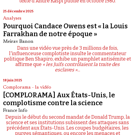
texte d'André Kaspi publié en octobre 1980.
25 décembre 2025
Analyses
Pourquoi Candace Owens est « la Louis
Farrakhan de notre époque »
Meirav Banon
Dans une vidéo vue près de 3 millions de fois,
l'influenceuse complotiste insulte le commentateur
politique Ben Shapiro, exhibe un pamphlet antisémite et
affirme que
« les Juifs contrôlaient la traite des
esclaves »
...
18 juin 2025
Complorama - la vidéo
[COMPLORAMA] Aux États-Unis, le
complotisme contre la science
France Info
Depuis le début du second mandat de Donald Trump, la
science et ses institutions subissent des attaques sans
précédent aux États-Unis. Les coupes budgétaires, les
purges sémantiques, ou encore les menaces et