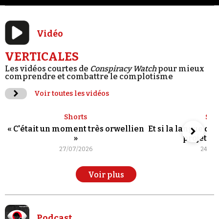
Vidéo
VERTICALES
Les vidéos courtes de
Conspiracy Watch
pour mieux
comprendre et combattre le complotisme
Voir toutes les vidéos
Shorts
Sho
« C'était un moment très orwellien
Et si la langue de
»
projet po
27/07/2026
24/07
Voir plus
Podcast