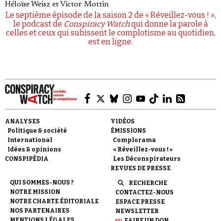
Héloïse Weisz
et
Victor Mottin
Le septième épisode de la saison 2 de « Réveillez-vous ! »,
le podcast de
Conspiracy Watch
qui donne la parole à
celles et ceux qui subissent le complotisme au quotidien,
est en ligne.
ANALYSES
VIDÉOS
Politique & société
ÉMISSIONS
International
Complorama
Idées & opinions
« Réveillez-vous ! »
CONSPIPÉDIA
Les Déconspirateurs
REVUES DE PRESSE
QUI SOMMES-NOUS ?
RECHERCHE
NOTRE MISSION
CONTACTEZ-NOUS
NOTRE CHARTE ÉDITORIALE
ESPACE PRESSE
NOS PARTENAIRES
NEWSLETTER
MENTIONS LÉGALES
FAIRE UN DON