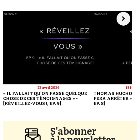
23 avril 2026
18 févri
« IL FALLAIT QU'ON FASSE QUELQUE
THOMAS HUCHON : 
CHOSE DE CES TÉMOIGNAGES » -
FERA ARRÊTER » - [
[RÉVEILLEZ-VOUS !, EP. 9]
EP. 8]
S'abonner