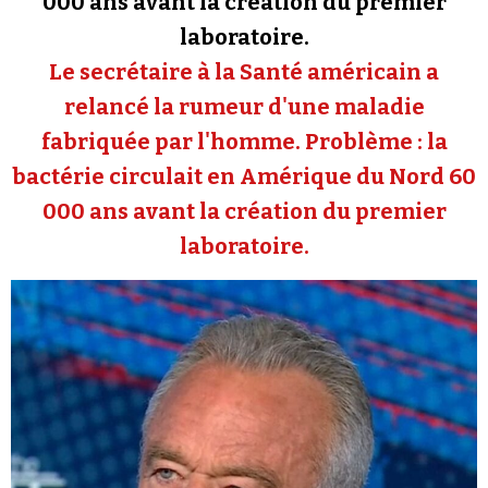
000 ans avant la création du premier
Se connecter
laboratoire.
Le secrétaire à la Santé américain a
relancé la rumeur d'une maladie
fabriquée par l'homme. Problème : la
bactérie circulait en Amérique du Nord 60
000 ans avant la création du premier
laboratoire.