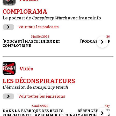
COMPLORAMA
Le podcast de
Conspiracy Watch
avec franceinfo
Voir tous les podcasts
3 juillet 2026
20 jui
[PODCAST] MASCULINISME ET
[PODCAST] LE RET
COMPLOTISME
Vidéo
LES DÉCONSPIRATEURS
L'émission de
Conspiracy Watch
Voir toutes les émissions
5 août 2026
13 juill
DANS LA FABRIQUE DES RÉCITS
BÉRENGÈRE VIENN
COMPLOTISTES, AVEC MAURICE RONAI
MANIPULE LA LANG