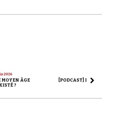
uin 2026
22 mai 2026
LE MOYEN ÂGE
[PODCAST] LA SAGA ALEX JONES
XISTÉ ?