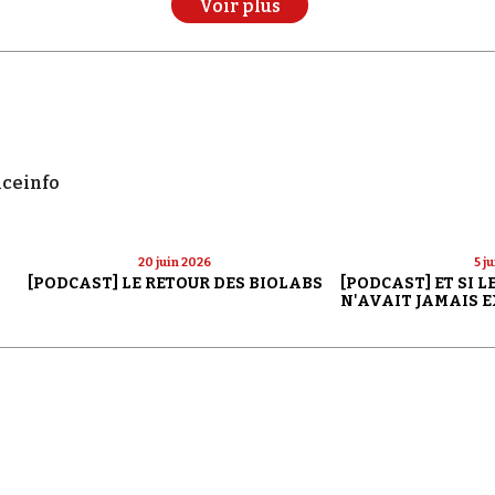
Voir plus
nceinfo
20 juin 2026
5 j
[PODCAST] LE RETOUR DES BIOLABS
[PODCAST] ET SI 
N'AVAIT JAMAIS E