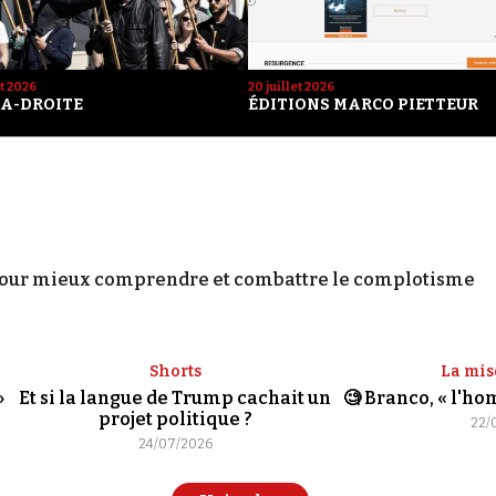
et 2026
20 juillet 2026
A-DROITE
ÉDITIONS MARCO PIETTEUR
our mieux comprendre et combattre le complotisme
Shorts
La mis
»
Et si la langue de Trump cachait un
🧐 Branco, « l'h
projet politique ?
22/
24/07/2026