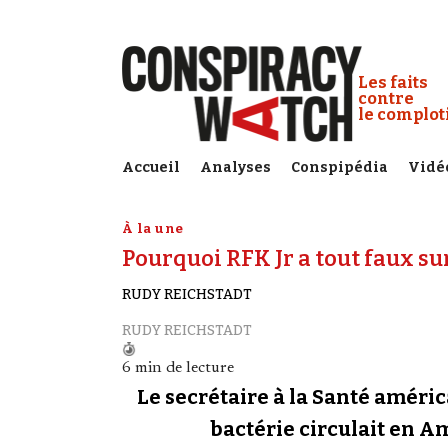
Cookies management panel
Conspiracy
Les faits
contre
le complo
Accueil
Analyses
Conspipédia
Vidé
À la une
Pourquoi RFK Jr a tout faux s
RUDY REICHSTADT
RUDY REICHSTADT
6 min de lecture
Le secrétaire à la Santé améri
bactérie circulait en A