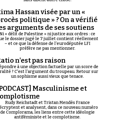
ima Hassan visée par un «
rocès politique » ? On a vérifié
es arguments de ses soutiens
Ni « délit de Palestine » ni justice aux ordres : ce
ue le dossier jugé le 7 juillet contient réellement
– et ce que la défense de l'eurodéputée LFI
préfère ne pas mentionner.
atio n'est pas raison
épondre à une objection factuelle par un score de
iralité ? C'est l'argument du troupeau. Retour sur
un sophisme aussi vieux que tenace.
PODCAST] Masculinisme et
complotisme
Rudy Reichstadt et Tristan Mendès France
écryptent et analysent, dans ce nouveau numéro
de Complorama, les liens entre cette idéologie
antiféministe et le complotisme.