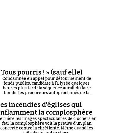
 Tous pourris ! » (sauf elle)
Condamnée en appel pour détournement de
fonds publics, candidate à l'Élysée quelques
heures plus tard : la séquence aurait dû faire
bondir les procureurs autoproclamés de la
corruption du « Système ». Il n'en a rien été.
es incendies d'églises qui
enflamment la complosphère
errière les images spectaculaires de clochers en
feu, la complosphère voit la preuve d'un plan
concerté contre la chrétienté. Même quand les
faits disent autre chose.