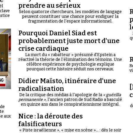
prendre au sérieux
ël
R
clave
Selon quatorze chercheurs, les modèles de langage
ustice
peuvent constituer une chance pour endiguer la
p
fragmentation de l'espace informationnel.
l
Pourquoi Daniel Siad est
q
probablement juste mort d'une
crise cardiaque
La mort du « rabatteur » présumé d'Epstein a
R
réactivé la théorie de l'élimination des témoins. Une
célèbre expérience de psychologie explique
R
pourquoi cette histoire séduit nos cerveaux.
v
Didier Maïsto, itinéraire d'une
[
radicalisation
De la critique des médias à l'apologie de la
« guérilla
permanente »
, l'ancien patron de Sud Radio a basculé
en quinze ans dans le conspirationnisme intégral.
d
 de
te
Nice : la déroute des
se aux
falsificateurs
« Piste israélienne », « mise en scène »... : dès le soir