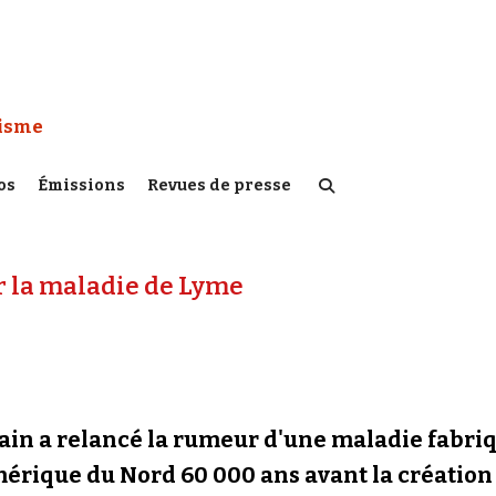
 Watch :
tisme
os
Émissions
Revues de presse
ur la maladie de Lyme
cain a relancé la rumeur d'une maladie fabri
mérique du Nord 60 000 ans avant la création