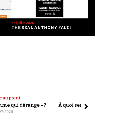
17 juillet 2026
THE REAL ANTHONY FAUCI
e au point
Shorts
omme qui dérange » ?
À quoi servent les slogans ?
07/2026
20/07/2026