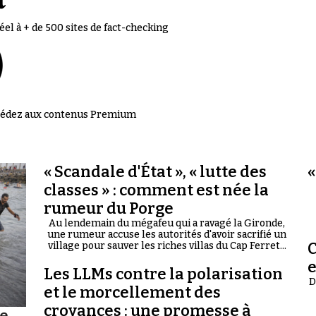
el à + de 500 sites de fact-checking
accédez aux contenus Premium
« Scandale d'État », « lutte des
«
classes » : comment est née la
rumeur du Porge
Au lendemain du mégafeu qui a ravagé la Gironde,
une rumeur accuse les autorités d'avoir sacrifié un
C
village pour sauver les riches villas du Cap Ferret...
Les LLMs contre la polarisation
D
et le morcellement des
croyances : une promesse à
te