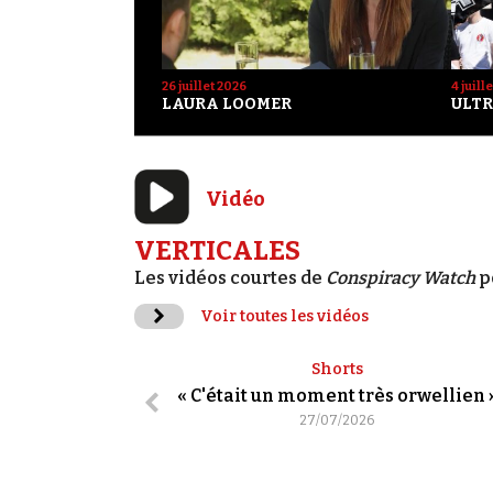
26 juillet 2026
4 juill
LAURA LOOMER
ULTR
Vidéo
VERTICALES
Les vidéos courtes de
Conspiracy Watch
p
Voir toutes les vidéos
Shorts
« C'était un moment très orwellien 
27/07/2026