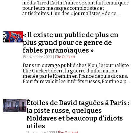
média Tired Earth France se sont fait remarquer
pour leurs messages complotistes et
antisémites. L'un des « journalistes » de ce
média qui a publié plusieurs entretiens avec
des politiques français a déjà été épinglé pour
sa participation à une opération d'influence
« Il existe un public de plus en
iranienne.
plus grand pour ce genre de
Faire un don
fables paranoïaques »
15 novembre 2023 |
Élie Guckert
Dans un ouvrage publié chez Plon, le journaliste
Élie Guckert décrit la guerre d'information
menée par le Kremlin en France depuis dix ans.
Pour faire valoir les intérêts russes, Poutine a pu
compter sur d'influents relais, parmi lesquels
Demander à Vera
de nombreux complotistes. Conspiracy Watch
en publie les bonnes feuilles*.
Étoiles de David taguées à Paris :
la piste russe, quelques
Moldaves et beaucoup d'idiots
utiles
11 novembre 2023 |
Élie Guckert