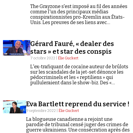
The Grayzone s'est imposé au fil des années
comme l'un des principaux médias
conspirationnistes pro-Kremlin aux États-
Unis. Les preuves de ses liens avec
l'écosystème de la propagande russe
s'accumulent.
Gérard Fauré, « dealer des
stars » et star des conspis
7 octobre 2022 |
Élie Guckert
L'ex-trafiquant de cocaïne auteur de brûlots
sur les scandales de la jet-set dénonce les
pédocriminels et les « reptiliens » qui
pulluleraient dans le show-biz. Des «
révélations » qui passionnent la
complosphère.
Eva Bartlett reprend du service !
9 septembre 2022 |
Élie Guckert
La blogueuse canadienne a rejoint une
parodie de tribunal censé juger des crimes de
guerre ukrainiens. Une consécration après des