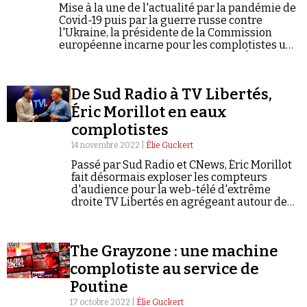
Mise à la une de l'actualité par la pandémie de
Covid-19 puis par la guerre russe contre
l'Ukraine, la présidente de la Commission
européenne incarne pour les complotistes un
totalitarisme européen inféodé aux États-Unis
et ennemi de la souveraineté des peuples.
De Sud Radio à TV Libertés,
Éric Morillot en eaux
complotistes
14 novembre 2022 |
Élie Guckert
Passé par Sud Radio et CNews, Éric Morillot
fait désormais exploser les compteurs
d'audience pour la web-télé d'extrême
droite TV Libertés en agrégeant autour de
lui identitaires, antivax et pro-Poutine.
The Grayzone : une machine
complotiste au service de
Poutine
17 octobre 2022 |
Élie Guckert