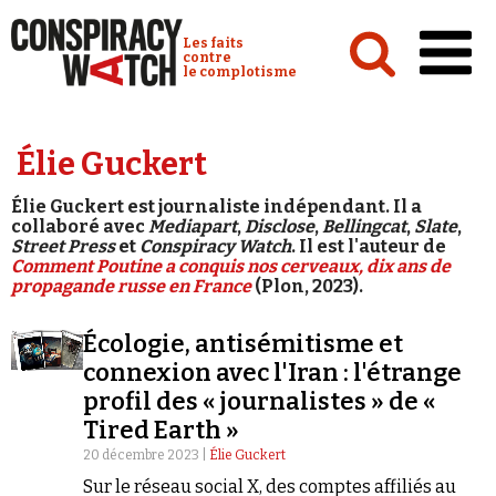
Cookies management panel
Conspiracy Watch :
Les faits
contre
le complotisme
Accueil
Élie Guckert
Analyses
Élie Guckert est journaliste indépendant. Il a
Conspipédia
collaboré avec
Mediapart
,
Disclose
,
Bellingcat
,
Slate
,
Street Press
et
Conspiracy Watch
. Il est l'auteur de
Vidéos
Comment Poutine a conquis nos cerveaux, dix ans de
propagande russe en France
(Plon, 2023).
Émissions
Écologie, antisémitisme et
Revues de presse
connexion avec l'Iran : l'étrange
profil des « journalistes » de «
Tired Earth »
20 décembre 2023 |
Élie Guckert
Newsletter
Sur le réseau social X, des comptes affiliés au