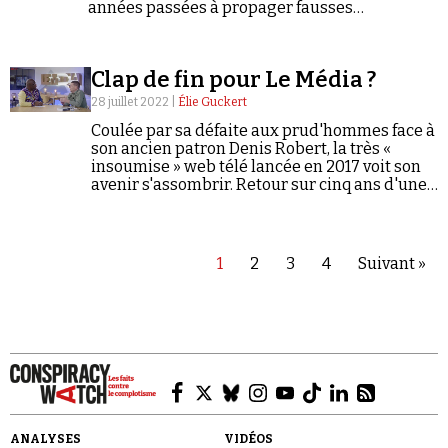
années passées à propager fausses
informations et théories du complot pour les
régimes les plus autoritaires de la planète.
Clap de fin pour Le Média ?
28 juillet 2022 |
Élie Guckert
Coulée par sa défaite aux prud'hommes face à
son ancien patron Denis Robert, la très «
insoumise » web télé lancée en 2017 voit son
avenir s'assombrir. Retour sur cinq ans d'une
information « alternative » aux accents
complotistes et poutinophiles.
1
2
3
4
Suivant »
ANALYSES
VIDÉOS