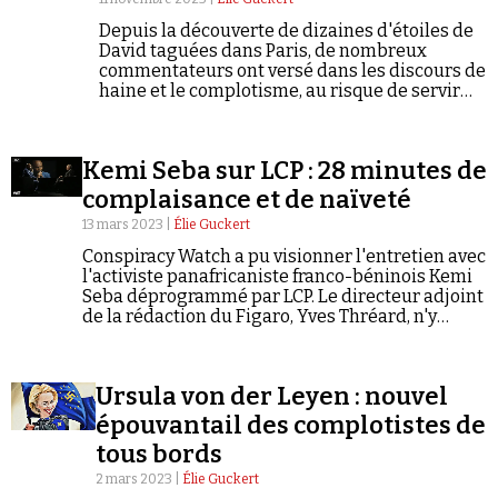
Se connecter
Depuis la découverte de dizaines d'étoiles de
David taguées dans Paris, de nombreux
commentateurs ont versé dans les discours de
haine et le complotisme, au risque de servir
les objectifs d'une probable opération de
déstabilisation en lien avec la Russie.
Kemi Seba sur LCP : 28 minutes de
complaisance et de naïveté
13 mars 2023 |
Élie Guckert
Conspiracy Watch a pu visionner l'entretien avec
l'activiste panafricaniste franco-béninois Kemi
Seba déprogrammé par LCP. Le directeur adjoint
de la rédaction du Figaro, Yves Thréard, n'y
informe pas son public au sujet du parcours
sulfureux de son invité. Ni de ses liens avec le
Kremlin et son appareil de propagande en
Ursula von der Leyen : nouvel
Afrique.
épouvantail des complotistes de
tous bords
2 mars 2023 |
Élie Guckert