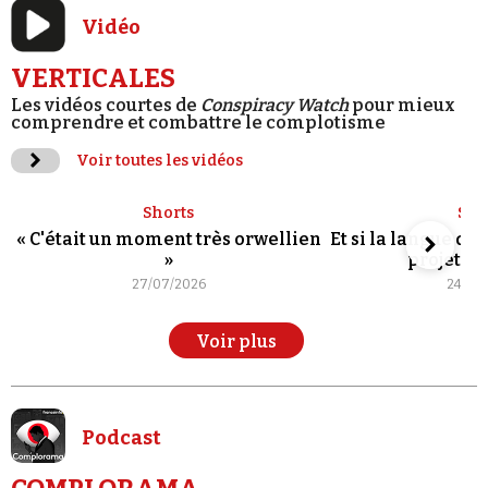
Vidéo
VERTICALES
Les vidéos courtes de
Conspiracy Watch
pour mieux
comprendre et combattre le complotisme
Voir toutes les vidéos
Shorts
Sho
« C'était un moment très orwellien
Et si la langue de
»
projet po
27/07/2026
24/07
Voir plus
Podcast