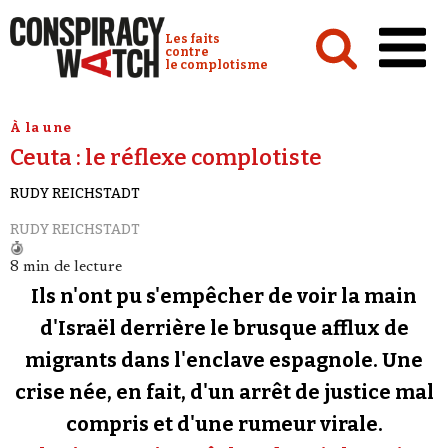
Cookies management panel
Conspiracy Watch :
Les faits
contre
le complotisme
Accueil
À la une
Ceuta : le réflexe complotiste
Analyses
RUDY REICHSTADT
Conspipédia
RUDY REICHSTADT
Vidéos
8 min de lecture
Émissions
Ils n'ont pu s'empêcher de voir la main
Revues de presse
d'Israël derrière le brusque afflux de
migrants dans l'enclave espagnole. Une
Newsletter
crise née, en fait, d'un arrêt de justice mal
Faire un don
compris et d'une rumeur virale.
Demander à Vera