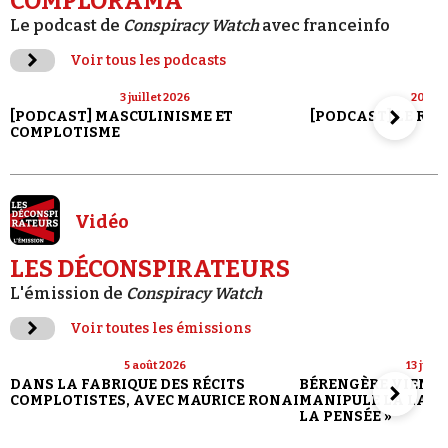
COMPLORAMA
Le podcast de
Conspiracy Watch
avec franceinfo
Voir tous les podcasts
3 juillet 2026
20 jui
[PODCAST] MASCULINISME ET
[PODCAST] LE RET
COMPLOTISME
Vidéo
LES DÉCONSPIRATEURS
L'émission de
Conspiracy Watch
Voir toutes les émissions
5 août 2026
13 juill
DANS LA FABRIQUE DES RÉCITS
BÉRENGÈRE VIENN
COMPLOTISTES, AVEC MAURICE RONAI
MANIPULE LA LANG
LA PENSÉE »