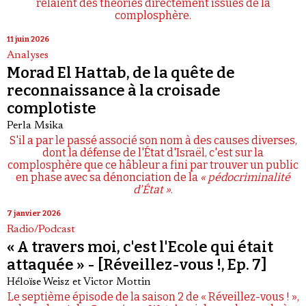
relaient des théories directement issues de la
complosphère.
11 juin 2026
Analyses
Morad El Hattab, de la quête de
reconnaissance à la croisade
complotiste
Perla Msika
S'il a par le passé associé son nom à des causes diverses,
dont la défense de l'État d'Israël, c'est sur la
complosphère que ce hâbleur a fini par trouver un public
en phase avec sa dénonciation de la
« pédocriminalité
d'État »
.
7 janvier 2026
Radio/Podcast
« A travers moi, c'est l'Ecole qui était
attaquée » - [Réveillez-vous !, Ep. 7]
Héloïse Weisz
et
Victor Mottin
Le septième épisode de la saison 2 de « Réveillez-vous ! »,