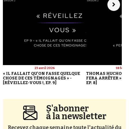
23 avril 2026
18 févri
« IL FALLAIT QU'ON FASSE QUELQUE
THOMAS HUCHON : 
CHOSE DE CES TÉMOIGNAGES » -
FERA ARRÊTER » - [
[RÉVEILLEZ-VOUS !, EP. 9]
EP. 8]
S'abonner
à la newsletter
Recevez chaque semaine toute l'actualité du