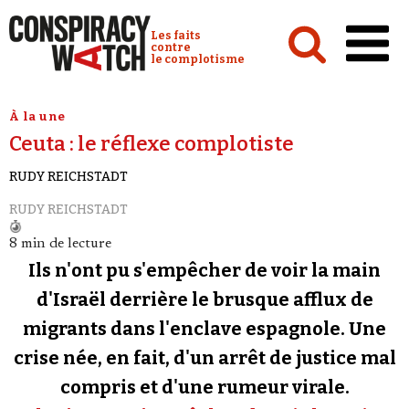
Cookies management panel
Conspiracy Watch :
Les faits
contre
le complotisme
Accueil
À la une
Ceuta : le réflexe complotiste
Analyses
RUDY REICHSTADT
Conspipédia
RUDY REICHSTADT
Vidéos
8 min de lecture
Émissions
Ils n'ont pu s'empêcher de voir la main
Revues de presse
d'Israël derrière le brusque afflux de
migrants dans l'enclave espagnole. Une
Newsletter
crise née, en fait, d'un arrêt de justice mal
Faire un don
compris et d'une rumeur virale.
Demander à Vera