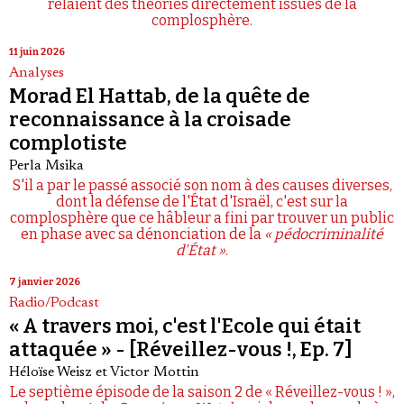
relaient des théories directement issues de la
complosphère.
11 juin 2026
Analyses
Morad El Hattab, de la quête de
reconnaissance à la croisade
complotiste
Perla Msika
S'il a par le passé associé son nom à des causes diverses,
dont la défense de l'État d'Israël, c'est sur la
complosphère que ce hâbleur a fini par trouver un public
en phase avec sa dénonciation de la
« pédocriminalité
d'État »
.
7 janvier 2026
Radio/Podcast
« A travers moi, c'est l'Ecole qui était
attaquée » - [Réveillez-vous !, Ep. 7]
Héloïse Weisz
et
Victor Mottin
Le septième épisode de la saison 2 de « Réveillez-vous ! »,