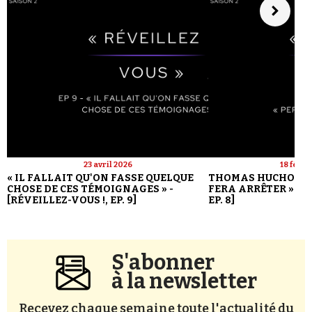
23 avril 2026
18 févri
« IL FALLAIT QU'ON FASSE QUELQUE
THOMAS HUCHON : 
CHOSE DE CES TÉMOIGNAGES » -
FERA ARRÊTER » - [
[RÉVEILLEZ-VOUS !, EP. 9]
EP. 8]
S'abonner
à la newsletter
Recevez chaque semaine toute l'actualité du