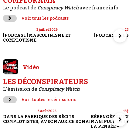
COMPLORAMA
Le podcast de
Conspiracy Watch
avec franceinfo
Voir tous les podcasts
3 juillet 2026
20 jui
[PODCAST] MASCULINISME ET
[PODCAST] LE RET
COMPLOTISME
Vidéo
LES DÉCONSPIRATEURS
L'émission de
Conspiracy Watch
Voir toutes les émissions
5 août 2026
13 juill
DANS LA FABRIQUE DES RÉCITS
BÉRENGÈRE VIENN
COMPLOTISTES, AVEC MAURICE RONAI
MANIPULE LA LANG
LA PENSÉE »