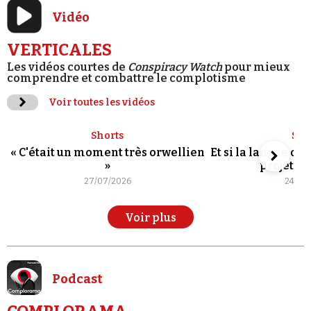
Vidéo
VERTICALES
Les vidéos courtes de
Conspiracy Watch
pour mieux
comprendre et combattre le complotisme
Voir toutes les vidéos
Shorts
Sho
« C'était un moment très orwellien
Et si la langue de
»
projet po
27/07/2026
24/07
Voir plus
Podcast