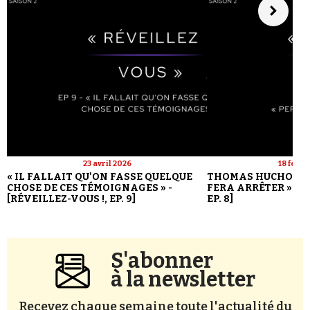
23 avril 2026
18 févri
« IL FALLAIT QU'ON FASSE QUELQUE
THOMAS HUCHON : 
CHOSE DE CES TÉMOIGNAGES » -
FERA ARRÊTER » - [
[RÉVEILLEZ-VOUS !, EP. 9]
EP. 8]
S'abonner
à la newsletter
Recevez chaque semaine toute l'actualité du