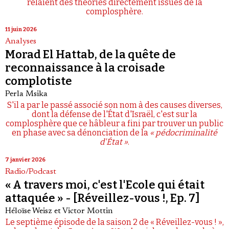
relaient des théories directement issues de la
complosphère.
11 juin 2026
Analyses
Morad El Hattab, de la quête de
reconnaissance à la croisade
complotiste
Perla Msika
S'il a par le passé associé son nom à des causes diverses,
dont la défense de l'État d'Israël, c'est sur la
complosphère que ce hâbleur a fini par trouver un public
en phase avec sa dénonciation de la
« pédocriminalité
d'État »
.
7 janvier 2026
Radio/Podcast
« A travers moi, c'est l'Ecole qui était
attaquée » - [Réveillez-vous !, Ep. 7]
Héloïse Weisz
et
Victor Mottin
Le septième épisode de la saison 2 de « Réveillez-vous ! »,