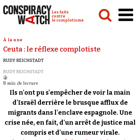
Cookies management panel
Conspiracy Watch :
Les faits
contre
le complotisme
Accueil
À la une
Ceuta : le réflexe complotiste
Analyses
RUDY REICHSTADT
Conspipédia
RUDY REICHSTADT
Vidéos
8 min de lecture
Émissions
Ils n'ont pu s'empêcher de voir la main
Revues de presse
d'Israël derrière le brusque afflux de
migrants dans l'enclave espagnole. Une
Newsletter
crise née, en fait, d'un arrêt de justice mal
Faire un don
compris et d'une rumeur virale.
Demander à Vera