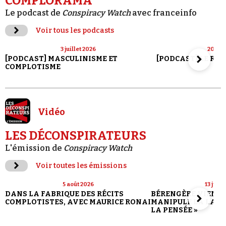
COMPLORAMA
Le podcast de
Conspiracy Watch
avec franceinfo
Voir tous les podcasts
3 juillet 2026
20 jui
[PODCAST] MASCULINISME ET
[PODCAST] LE RET
COMPLOTISME
Vidéo
LES DÉCONSPIRATEURS
L'émission de
Conspiracy Watch
Voir toutes les émissions
5 août 2026
13 juill
DANS LA FABRIQUE DES RÉCITS
BÉRENGÈRE VIENN
COMPLOTISTES, AVEC MAURICE RONAI
MANIPULE LA LANG
LA PENSÉE »