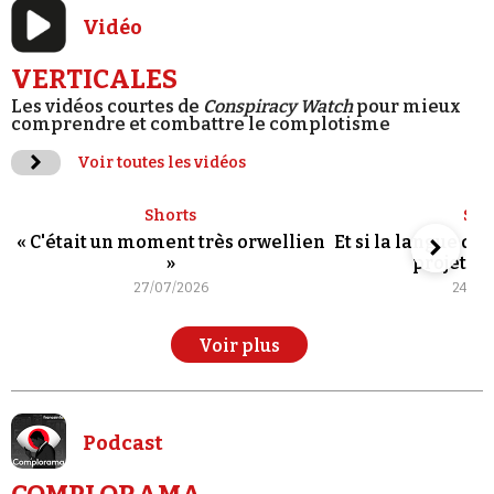
Vidéo
VERTICALES
Les vidéos courtes de
Conspiracy Watch
pour mieux
comprendre et combattre le complotisme
Voir toutes les vidéos
Shorts
Sho
« C'était un moment très orwellien
Et si la langue de
»
projet po
27/07/2026
24/07
Voir plus
Podcast