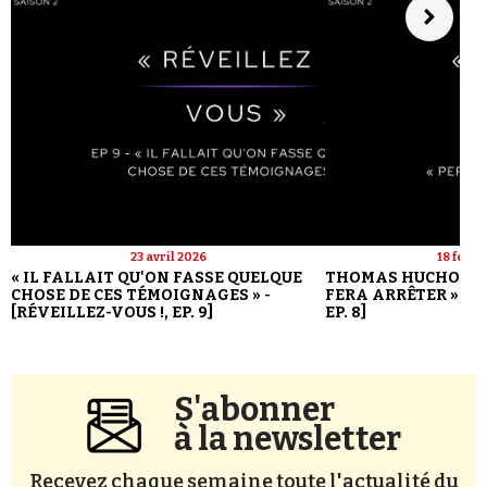
23 avril 2026
18 févri
« IL FALLAIT QU'ON FASSE QUELQUE
THOMAS HUCHON : 
CHOSE DE CES TÉMOIGNAGES » -
FERA ARRÊTER » - [
[RÉVEILLEZ-VOUS !, EP. 9]
EP. 8]
S'abonner
à la newsletter
Recevez chaque semaine toute l'actualité du