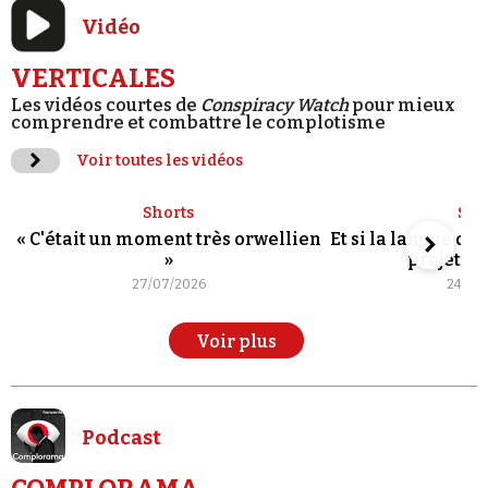
Vidéo
VERTICALES
Les vidéos courtes de
Conspiracy Watch
pour mieux
comprendre et combattre le complotisme
Voir toutes les vidéos
Shorts
Sho
« C'était un moment très orwellien
Et si la langue de
»
projet po
27/07/2026
24/07
Voir plus
Podcast