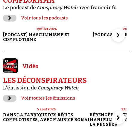
COMPLORAMA
Le podcast de
Conspiracy Watch
avec franceinfo
Voir tous les podcasts
3 juillet 2026
20 jui
[PODCAST] MASCULINISME ET
[PODCAST] LE RET
COMPLOTISME
Vidéo
LES DÉCONSPIRATEURS
L'émission de
Conspiracy Watch
Voir toutes les émissions
5 août 2026
13 juill
DANS LA FABRIQUE DES RÉCITS
BÉRENGÈRE VIENN
COMPLOTISTES, AVEC MAURICE RONAI
MANIPULE LA LANG
LA PENSÉE »