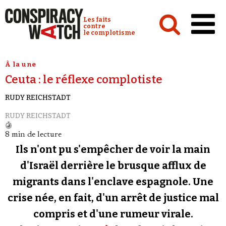
Cookies management panel
Conspiracy Watch :
Les faits
contre
le complotisme
Accueil
À la une
Ceuta : le réflexe complotiste
Analyses
RUDY REICHSTADT
Conspipédia
RUDY REICHSTADT
Vidéos
8 min de lecture
Émissions
Ils n'ont pu s'empêcher de voir la main
Revues de presse
d'Israël derrière le brusque afflux de
migrants dans l'enclave espagnole. Une
Newsletter
crise née, en fait, d'un arrêt de justice mal
Faire un don
compris et d'une rumeur virale.
Demander à Vera