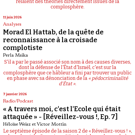
relaient des théories directement issues de la
complosphère.
11 juin 2026
Analyses
Morad El Hattab, de la quête de
reconnaissance à la croisade
complotiste
Perla Msika
S'il a par le passé associé son nom à des causes diverses,
dont la défense de l'État d'Israël, c'est sur la
complosphère que ce hâbleur a fini par trouver un public
en phase avec sa dénonciation de la
« pédocriminalité
d'État »
.
7 janvier 2026
Radio/Podcast
« A travers moi, c'est l'Ecole qui était
attaquée » - [Réveillez-vous !, Ep. 7]
Héloïse Weisz
et
Victor Mottin
Le septième épisode de la saison 2 de « Réveillez-vous ! »,