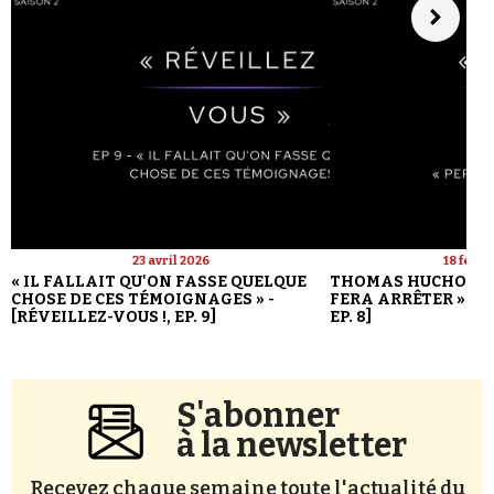
23 avril 2026
18 févri
« IL FALLAIT QU'ON FASSE QUELQUE
THOMAS HUCHON : 
CHOSE DE CES TÉMOIGNAGES » -
FERA ARRÊTER » - [
[RÉVEILLEZ-VOUS !, EP. 9]
EP. 8]
S'abonner
à la newsletter
Recevez chaque semaine toute l'actualité du