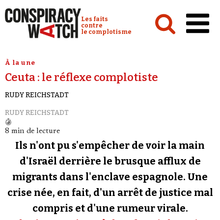
Cookies management panel
Conspiracy Watch :
Les faits
contre
le complotisme
Accueil
À la une
Ceuta : le réflexe complotiste
Analyses
RUDY REICHSTADT
Conspipédia
RUDY REICHSTADT
Vidéos
8 min de lecture
Émissions
Ils n'ont pu s'empêcher de voir la main
Revues de presse
d'Israël derrière le brusque afflux de
migrants dans l'enclave espagnole. Une
Newsletter
crise née, en fait, d'un arrêt de justice mal
Faire un don
compris et d'une rumeur virale.
Demander à Vera