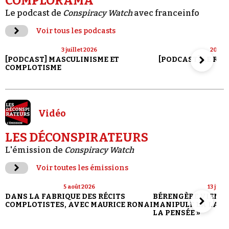
COMPLORAMA
Le podcast de
Conspiracy Watch
avec franceinfo
Voir tous les podcasts
3 juillet 2026
20 jui
[PODCAST] MASCULINISME ET
[PODCAST] LE RET
COMPLOTISME
Vidéo
LES DÉCONSPIRATEURS
L'émission de
Conspiracy Watch
Voir toutes les émissions
5 août 2026
13 juill
DANS LA FABRIQUE DES RÉCITS
BÉRENGÈRE VIENN
COMPLOTISTES, AVEC MAURICE RONAI
MANIPULE LA LANG
LA PENSÉE »