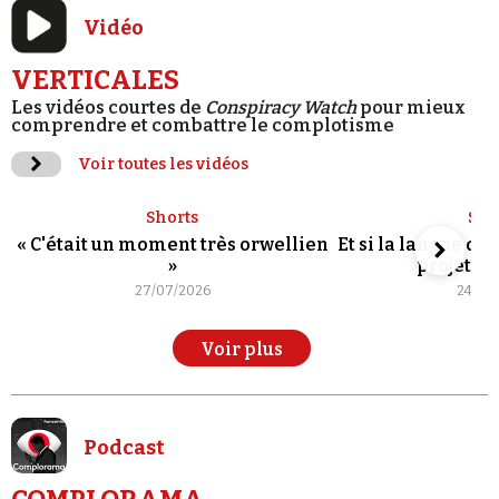
Vidéo
VERTICALES
Les vidéos courtes de
Conspiracy Watch
pour mieux
comprendre et combattre le complotisme
Voir toutes les vidéos
Shorts
Sho
« C'était un moment très orwellien
Et si la langue de
»
projet po
27/07/2026
24/07
Voir plus
Podcast