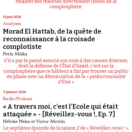
relaient des théories directement issues de la
complosphère.
11 juin 2026
Analyses
Morad El Hattab, de la quête de
reconnaissance à la croisade
complotiste
Perla Msika
S'il a par le passé associé son nom à des causes diverses,
dont la défense de l'État d'Israël, c'est sur la
complosphère que ce hâbleur a fini par trouver un public
en phase avec sa dénonciation de la
« pédocriminalité
d'État »
.
7 janvier 2026
Radio/Podcast
« A travers moi, c'est l'Ecole qui était
attaquée » - [Réveillez-vous !, Ep. 7]
Héloïse Weisz
et
Victor Mottin
Le septième épisode de la saison 2 de « Réveillez-vous ! »,