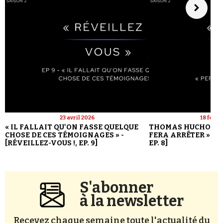
23 avril 2026
18 févri
« IL FALLAIT QU'ON FASSE QUELQUE
THOMAS HUCHON : 
CHOSE DE CES TÉMOIGNAGES » -
FERA ARRÊTER » - [
[RÉVEILLEZ-VOUS !, EP. 9]
EP. 8]
S'abonner
à la newsletter
Recevez chaque semaine toute l'actualité du