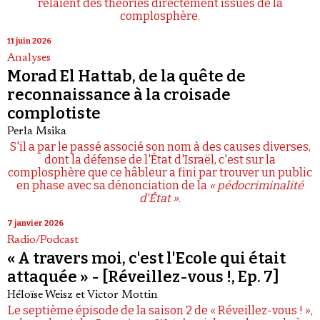
relaient des théories directement issues de la
complosphère.
11 juin 2026
Analyses
Morad El Hattab, de la quête de
reconnaissance à la croisade
complotiste
Perla Msika
S'il a par le passé associé son nom à des causes diverses,
dont la défense de l'État d'Israël, c'est sur la
complosphère que ce hâbleur a fini par trouver un public
en phase avec sa dénonciation de la
« pédocriminalité
d'État »
.
7 janvier 2026
Radio/Podcast
« A travers moi, c'est l'Ecole qui était
attaquée » - [Réveillez-vous !, Ep. 7]
Héloïse Weisz
et
Victor Mottin
Le septième épisode de la saison 2 de « Réveillez-vous ! »,