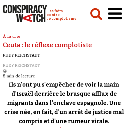
Cookies management panel
Conspiracy Watch :
Les faits
contre
le complotisme
Accueil
À la une
Ceuta : le réflexe complotiste
Analyses
RUDY REICHSTADT
Conspipédia
RUDY REICHSTADT
Vidéos
8 min de lecture
Émissions
Ils n'ont pu s'empêcher de voir la main
Revues de presse
d'Israël derrière le brusque afflux de
migrants dans l'enclave espagnole. Une
Newsletter
crise née, en fait, d'un arrêt de justice mal
Faire un don
compris et d'une rumeur virale.
Demander à Vera