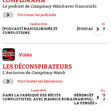
COMPLORAMA
Le podcast de
Conspiracy Watch
avec franceinfo
Voir tous les podcasts
3 juillet 2026
20 jui
[PODCAST] MASCULINISME ET
[PODCAST] LE RET
COMPLOTISME
Vidéo
LES DÉCONSPIRATEURS
L'émission de
Conspiracy Watch
Voir toutes les émissions
5 août 2026
13 juill
DANS LA FABRIQUE DES RÉCITS
BÉRENGÈRE VIENN
COMPLOTISTES, AVEC MAURICE RONAI
MANIPULE LA LANG
LA PENSÉE »