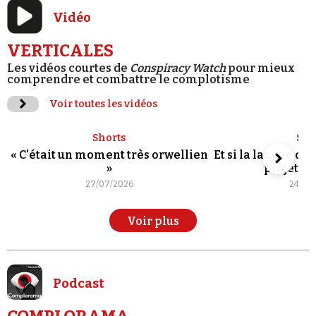
Vidéo
VERTICALES
Les vidéos courtes de
Conspiracy Watch
pour mieux
comprendre et combattre le complotisme
Voir toutes les vidéos
Shorts
Sho
« C'était un moment très orwellien
Et si la langue de
»
projet po
27/07/2026
24/07
Voir plus
Podcast