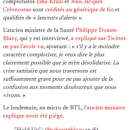
complotistes
Ema Krusi
et
Jean-Jacques
Crèvecoeur
sont
crédités au générique de fin
et
qualifiés de
« lanceurs d'alerte »
.
L'ancien ministre de la Santé
Philippe Douste-
Blazy
, qui y est interviewé,
a expliqué sur Twitter
ne pas l'avoir vu
, ajoutant :
« s'il y a le moindre
caractère complotiste, je veux dire le plus
clairement possible que je m'en désolidarise. La
crise sanitaire que nous traversons est
suffisamment grave pour ne pas ajouter de la
confusion aux moments douloureux que nous
vivons. »
Le lendemain, au micro de RTL,
l'ancien ministre
explique avoir été piégé
.
"Hold-Up" :
@pdousteblazy
se dit