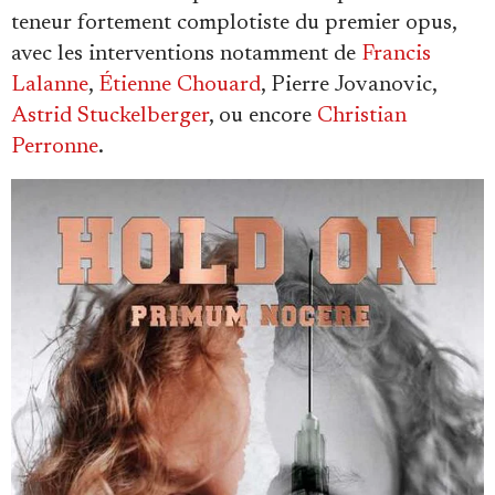
teneur fortement complotiste du premier opus,
avec les interventions notamment de
Francis
Lalanne
,
Étienne Chouard
, Pierre Jovanovic,
Astrid Stuckelberger
, ou encore
Christian
Perronne
.