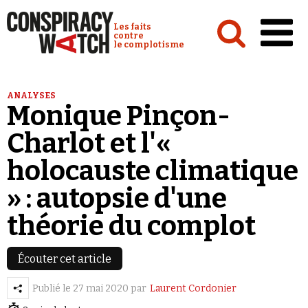
Cookies management panel
Conspiracy Watch :
Les faits
contre
le complotisme
Accueil
ANALYSES
Monique Pinçon-
Analyses
Charlot et l'«
Conspipédia
holocauste climatique
Vidéos
» : autopsie d'une
Émissions
théorie du complot
Revues de presse
Écouter cet article
Publié le
27 mai 2020
par
Laurent Cordonier
Newsletter