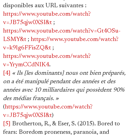
disponibles aux URL suivantes :
https://www.youtube.com/watch?
v=JB75qjw0XSI&t
;
https://www.youtube.com/watch?v=Gt4OSu-
LSMY&t
;
https://www.youtube.com/watch?
v=k9lg6FFisZQ&t
;
https://www.youtube.com/watch?
v=YrymCCdNIK4
.
[4]
« Ils [les dominants] nous ont bien préparés,
on a été manipulé pendant des années et des
années avec 10 milliardaires qui possèdent 90%
des médias français. »
(
https://www.youtube.com/watch?
v=JB75qjw0XSI&t
)
[5]
Brotherton, R., & Eser, S. (2015). Bored to
fears: Boredom proneness, paranoia, and