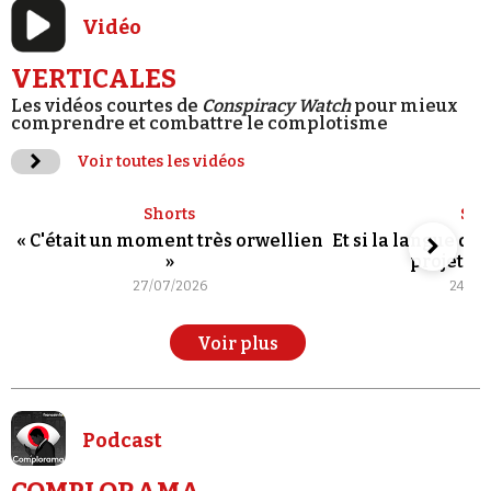
Vidéo
VERTICALES
Les vidéos courtes de
Conspiracy Watch
pour mieux
comprendre et combattre le complotisme
Voir toutes les vidéos
Shorts
Sho
« C'était un moment très orwellien
Et si la langue de
»
projet po
27/07/2026
24/07
Voir plus
Podcast