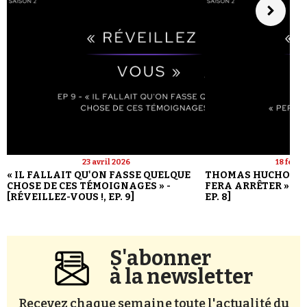
23 avril 2026
18 févri
« IL FALLAIT QU'ON FASSE QUELQUE
THOMAS HUCHON : 
CHOSE DE CES TÉMOIGNAGES » -
FERA ARRÊTER » - [
[RÉVEILLEZ-VOUS !, EP. 9]
EP. 8]
S'abonner
à la newsletter
Recevez chaque semaine toute l'actualité du