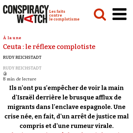
Cookies management panel
Conspiracy Watch :
Les faits
contre
le complotisme
Accueil
À la une
Ceuta : le réflexe complotiste
Analyses
RUDY REICHSTADT
Conspipédia
RUDY REICHSTADT
Vidéos
8 min de lecture
Émissions
Ils n'ont pu s'empêcher de voir la main
Revues de presse
d'Israël derrière le brusque afflux de
migrants dans l'enclave espagnole. Une
Newsletter
crise née, en fait, d'un arrêt de justice mal
Faire un don
compris et d'une rumeur virale.
Demander à Vera