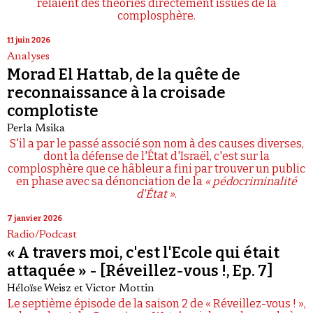
relaient des théories directement issues de la
complosphère.
11 juin 2026
Analyses
Morad El Hattab, de la quête de
reconnaissance à la croisade
complotiste
Perla Msika
S'il a par le passé associé son nom à des causes diverses,
dont la défense de l'État d'Israël, c'est sur la
complosphère que ce hâbleur a fini par trouver un public
en phase avec sa dénonciation de la
« pédocriminalité
d'État »
.
7 janvier 2026
Radio/Podcast
« A travers moi, c'est l'Ecole qui était
attaquée » - [Réveillez-vous !, Ep. 7]
Héloïse Weisz
et
Victor Mottin
Le septième épisode de la saison 2 de « Réveillez-vous ! »,