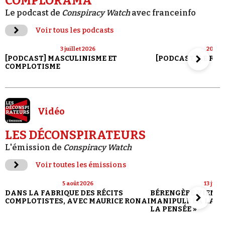
COMPLORAMA
Le podcast de
Conspiracy Watch
avec franceinfo
Voir tous les podcasts
3 juillet 2026
20 jui
[PODCAST] MASCULINISME ET
[PODCAST] LE RET
COMPLOTISME
Vidéo
LES DÉCONSPIRATEURS
L'émission de
Conspiracy Watch
Voir toutes les émissions
5 août 2026
13 juill
DANS LA FABRIQUE DES RÉCITS
BÉRENGÈRE VIENN
COMPLOTISTES, AVEC MAURICE RONAI
MANIPULE LA LANG
LA PENSÉE »