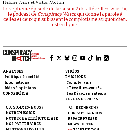
Héloïse Weisz
et
Victor Mottin
Le septième épisode de la saison 2 de « Réveillez-vous ! »,
le podcast de
Conspiracy Watch
qui donne la parole à
celles et ceux qui subissent le complotisme au quotidien,
est en ligne.
ANALYSES
VIDÉOS
Politique & société
ÉMISSIONS
International
Complorama
Idées & opinions
« Réveillez-vous ! »
CONSPIPÉDIA
Les Déconspirateurs
REVUES DE PRESSE
QUI SOMMES-NOUS ?
RECHERCHE
NOTRE MISSION
CONTACTEZ-NOUS
NOTRE CHARTE ÉDITORIALE
ESPACE PRESSE
NOS PARTENAIRES
NEWSLETTER
MENTIONS LÉGALES
FAIRE UN DON