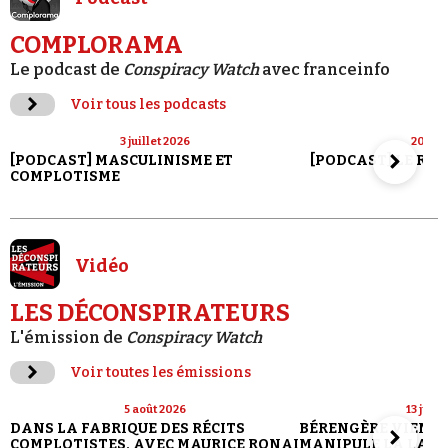
COMPLORAMA
Le podcast de
Conspiracy Watch
avec franceinfo
Voir tous les podcasts
3 juillet 2026
20 jui
[PODCAST] MASCULINISME ET
[PODCAST] LE RET
COMPLOTISME
Vidéo
LES DÉCONSPIRATEURS
L'émission de
Conspiracy Watch
Voir toutes les émissions
5 août 2026
13 juill
DANS LA FABRIQUE DES RÉCITS
BÉRENGÈRE VIENN
COMPLOTISTES, AVEC MAURICE RONAI
MANIPULE LA LANG