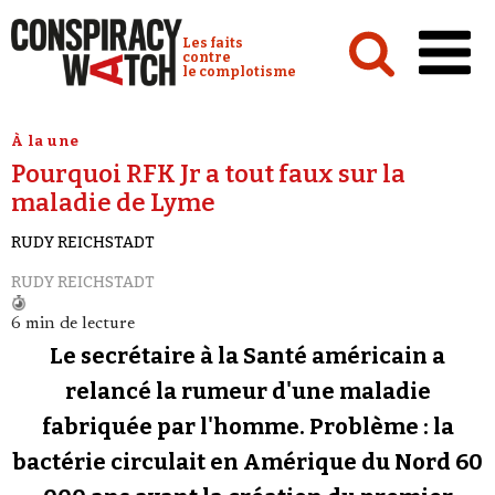
Cookies management panel
Conspiracy Watch :
Les faits
contre
le complotisme
Accueil
À la une
Pourquoi RFK Jr a tout faux sur la
Analyses
maladie de Lyme
Conspipédia
RUDY REICHSTADT
Vidéos
RUDY REICHSTADT
Émissions
6 min de lecture
Revues de presse
Le secrétaire à la Santé américain a
relancé la rumeur d'une maladie
Newsletter
fabriquée par l'homme. Problème : la
Faire un don
bactérie circulait en Amérique du Nord 60
Demander à Vera