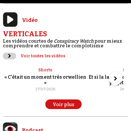
Vidéo
VERTICALES
Les vidéos courtes de
Conspiracy Watch
pour mieux
comprendre et combattre le complotisme
Voir toutes les vidéos
Shorts
Sho
« C'était un moment très orwellien
Et si la langue de
»
projet po
27/07/2026
24/07
Voir plus
Podcast