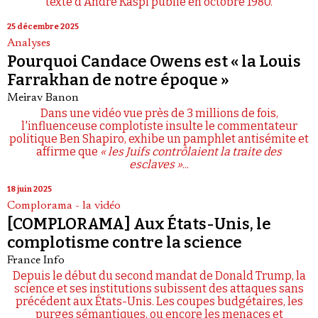
texte d'André Kaspi publié en octobre 1980.
25 décembre 2025
Analyses
Pourquoi Candace Owens est « la Louis
Farrakhan de notre époque »
Meirav Banon
Dans une vidéo vue près de 3 millions de fois,
l'influenceuse complotiste insulte le commentateur
politique Ben Shapiro, exhibe un pamphlet antisémite et
affirme que
« les Juifs contrôlaient la traite des
esclaves »
...
18 juin 2025
Complorama - la vidéo
[COMPLORAMA] Aux États-Unis, le
complotisme contre la science
France Info
Depuis le début du second mandat de Donald Trump, la
science et ses institutions subissent des attaques sans
précédent aux États-Unis. Les coupes budgétaires, les
purges sémantiques, ou encore les menaces et