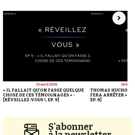
23 avril 2026
18 févri
« IL FALLAIT QU'ON FASSE QUELQUE
THOMAS HUCHON : 
CHOSE DE CES TÉMOIGNAGES » -
FERA ARRÊTER » - [
[RÉVEILLEZ-VOUS !, EP. 9]
EP. 8]
S'abonner