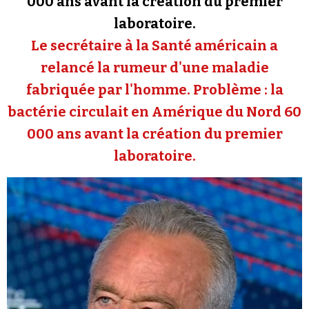
000 ans avant la création du premier
Se connecter
laboratoire.
Le secrétaire à la Santé américain a
relancé la rumeur d'une maladie
fabriquée par l'homme. Problème : la
bactérie circulait en Amérique du Nord 60
000 ans avant la création du premier
laboratoire.