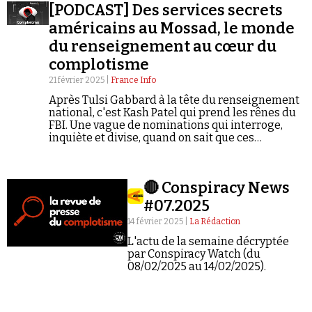
[PODCAST] Des services secrets
américains au Mossad, le monde
du renseignement au cœur du
complotisme
21 février 2025 |
France Info
Après Tulsi Gabbard à la tête du renseignement
national, c'est Kash Patel qui prend les rênes du
FBI. Une vague de nominations qui interroge,
inquiète et divise, quand on sait que ces
personnalités flirtent avec le conspirationnisme.
L'occasion pour Complorama de s'intéresser aux
services secrets, devenus un fantasme évident
🔴 Conspiracy News
dans la complosphère.
#07.2025
14 février 2025 |
La Rédaction
L'actu de la semaine décryptée
par Conspiracy Watch (du
08/02/2025 au 14/02/2025).