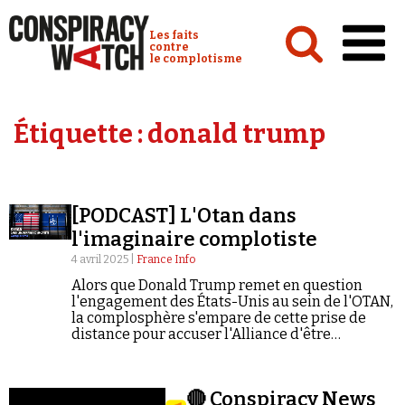
Cookies management panel
Conspiracy Watch :
Les faits
contre
le complotisme
Accueil
Étiquette :
donald trump
Analyses
Conspipédia
[PODCAST] L'Otan dans
Vidéos
l'imaginaire complotiste
Émissions
4 avril 2025 |
France Info
Alors que Donald Trump remet en question
Revues de presse
l'engagement des États-Unis au sein de l'OTAN,
la complosphère s'empare de cette prise de
distance pour accuser l'Alliance d'être
responsable de la guerre en Ukraine, de
manipuler des mouvements sociaux et même
de se cacher derrière les chemtrails.
Newsletter
🔴 Conspiracy News