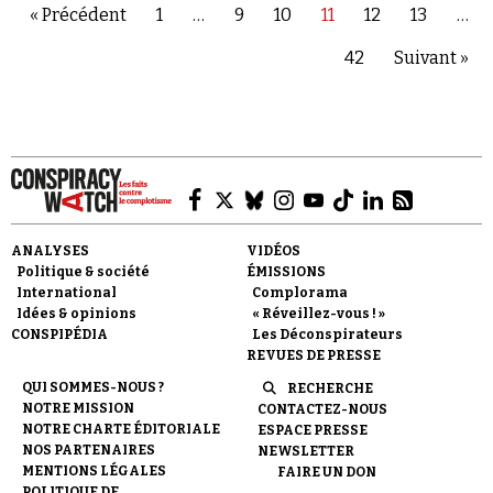
« Précédent
1
…
9
10
11
12
13
…
42
Suivant »
ANALYSES
VIDÉOS
Politique & société
ÉMISSIONS
International
Complorama
Idées & opinions
« Réveillez-vous ! »
CONSPIPÉDIA
Les Déconspirateurs
REVUES DE PRESSE
QUI SOMMES-NOUS ?
RECHERCHE
NOTRE MISSION
CONTACTEZ-NOUS
NOTRE CHARTE ÉDITORIALE
ESPACE PRESSE
NOS PARTENAIRES
NEWSLETTER
MENTIONS LÉGALES
FAIRE UN DON
POLITIQUE DE