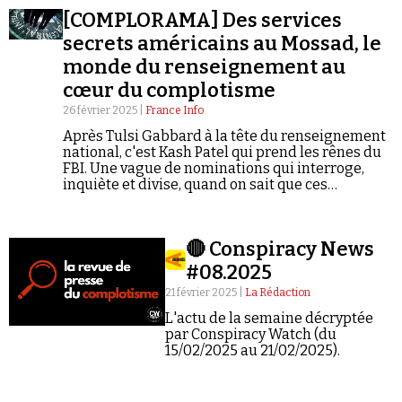
[COMPLORAMA] Des services
secrets américains au Mossad, le
monde du renseignement au
cœur du complotisme
26 février 2025 |
France Info
Après Tulsi Gabbard à la tête du renseignement
national, c'est Kash Patel qui prend les rênes du
FBI. Une vague de nominations qui interroge,
inquiète et divise, quand on sait que ces
personnalités flirtent avec le conspirationnisme.
L'occasion pour Complorama de s'intéresser aux
services secrets, devenus un fantasme évident
🔴 Conspiracy News
dans la complosphère.
#08.2025
21 février 2025 |
La Rédaction
L'actu de la semaine décryptée
par Conspiracy Watch (du
15/02/2025 au 21/02/2025).