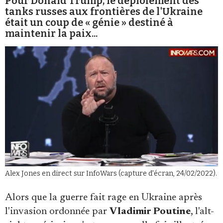
Pour Donald Trump, le déploiement des
tanks russes aux frontières de l'Ukraine
était un coup de « génie » destiné à
maintenir la paix...
Faire un don
Demander à Vera
Alex Jones en direct sur InfoWars (capture d'écran, 24/02/2022).
Alors que la guerre fait rage en Ukraine après
l'invasion ordonnée par
Vladimir Poutine
, l'alt-