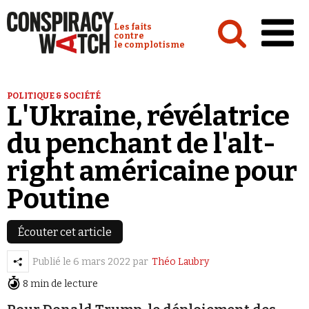
Cookies management panel
Conspiracy Watch :
Les faits
contre
le complotisme
Accueil
POLITIQUE & SOCIÉTÉ
L'Ukraine, révélatrice
Analyses
du penchant de l'alt-
Conspipédia
right américaine pour
Vidéos
Poutine
Émissions
Revues de presse
Écouter cet article
Publié le
6 mars 2022
par
Théo Laubry
8 min de lecture
Newsletter