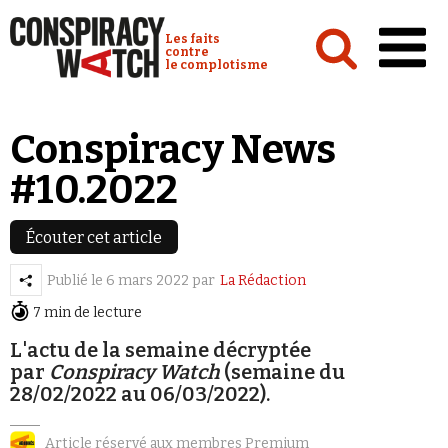
Cookies management panel
Conspiracy Watch :
Les faits
contre
le complotisme
Accueil
Conspiracy News
Analyses
#10.2022
Conspipédia
Vidéos
Écouter cet article
Émissions
Publié le
6 mars 2022
par
La Rédaction
7 min de lecture
Revues de presse
L'actu de la semaine décryptée
par
Conspiracy Watch
(semaine du
28/02/2022 au 06/03/2022).
Newsletter
Article réservé aux membres Premium