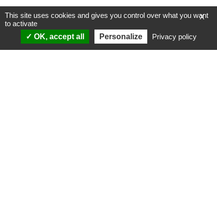
This site uses cookies and gives you control over what you want
X
to activate
OK, accept all
Personalize
Privacy policy
ANALYSES
VIDÉOS
Politique & société
ÉMISSIONS
International
Complorama
Idées & opinions
« Réveillez-vous ! »
CONSPIPÉDIA
Les Déconspirateurs
REVUES DE PRESSE
QUI SOMMES-NOUS ?
RECHERCHE
NOTRE MISSION
CONTACTEZ-NOUS
NOTRE CHARTE ÉDITORIALE
ESPACE PRESSE
NOS PARTENAIRES
NEWSLETTER
MENTIONS LÉGALES
FAIRE UN DON
POLITIQUE DE
CONFIDENTIALITÉ
© 2007-
2026
Conspiracy Watch
| Une réalisation de
l'Observatoire du conspirationnisme (association loi de 1901) avec
le soutien de la Fondation pour la Mémoire de la Shoah.