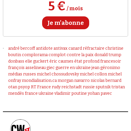
Se connecter
5 €
/ mois
Je m’abonne
andré bercoff
antidote
antivax
canard réfractaire
christine
boutin
complorama
complot contre la paix
donald trump
donbass
elie guckert
éric caumes
état profond
francesoir
françois asselineau
giec
guerre en ukraine
jean géronimo
médias russes
michel chossudovsky
michel collon
michel
onfray
mondialisation.ca
morgan navarro
nicolas bernard
otan
psyop
RT France
rudy reichstadt
russie
sputnik
tristan
mendès france
ukraine
vladimir poutine
yohan pavec