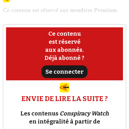
Ce contenu est réservé aux membres Premium.
Ce contenu
est réservé
Faire un don
aux abonnés.
Déjà abonné ?
Se connecter
Demander à Vera
ENVIE DE LIRE LA SUITE ?
Les contenus
Conspiracy Watch
en intégralité à partir de