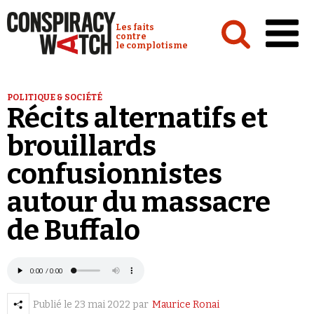
Cookies management panel
Conspiracy Watch :
Les faits
contre
le complotisme
Accueil
POLITIQUE & SOCIÉTÉ
Récits alternatifs et
Analyses
brouillards
Conspipédia
confusionnistes
Vidéos
autour du massacre
Émissions
de Buffalo
Revues de presse
Newsletter
Faire un don
Demander à Vera
Publié le
23 mai 2022
par
Maurice Ronai