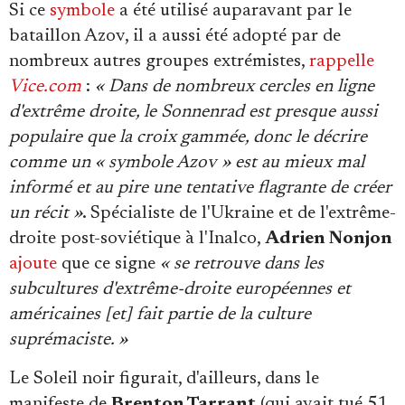
Si ce
symbole
a été utilisé auparavant par le
bataillon Azov, il a aussi été adopté par de
nombreux autres groupes extrémistes,
rappelle
Vice.com
:
« Dans de nombreux cercles en ligne
d'extrême droite, le Sonnenrad est presque aussi
populaire que la croix gammée, donc le décrire
comme un « symbole Azov » est au mieux mal
informé et au pire une tentative flagrante de créer
un récit »
. Spécialiste de l'Ukraine et de l'extrême-
droite post-soviétique à l'Inalco,
Adrien Nonjon
ajoute
que ce signe
« se retrouve dans les
subcultures d'extrême-droite européennes et
américaines [et] fait partie de la culture
suprémaciste. »
Le Soleil noir figurait, d'ailleurs, dans le
manifeste de
Brenton Tarrant
(qui avait tué 51