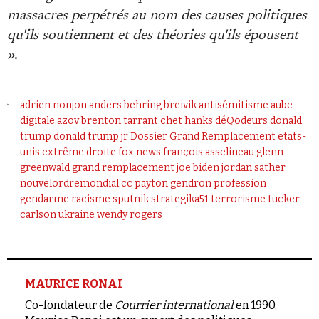
massacres perpétrés au nom des causes politiques
qu'ils soutiennent et des théories qu'ils épousent
»
.
adrien nonjon
anders behring breivik
antisémitisme
aube
digitale
azov
brenton tarrant
chet hanks
déQodeurs
donald
trump
donald trump jr
Dossier Grand Remplacement
etats-
unis
extrême droite
fox news
françois asselineau
glenn
greenwald
grand remplacement
joe biden
jordan sather
nouvelordremondial.cc
payton gendron
profession
gendarme
racisme
sputnik
strategika51
terrorisme
tucker
carlson
ukraine
wendy rogers
MAURICE RONAI
Co-fondateur de
Courrier international
en 1990,