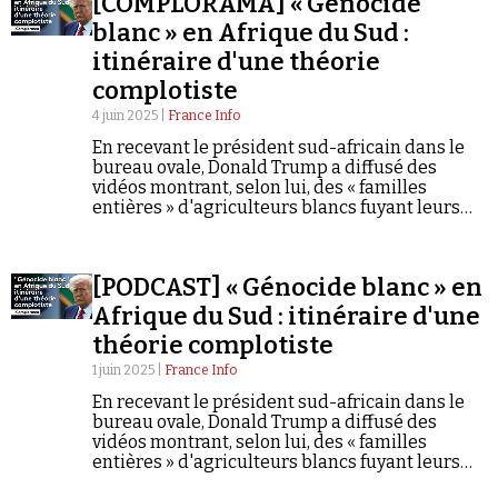
[COMPLORAMA] « Génocide
blanc » en Afrique du Sud :
itinéraire d'une théorie
complotiste
4 juin 2025 |
France Info
En recevant le président sud-africain dans le
Faire un don
bureau ovale, Donald Trump a diffusé des
vidéos montrant, selon lui, des « familles
entières » d'agriculteurs blancs fuyant leurs
terres. Pour le président américain, les
agriculteurs blancs sud-africains sont victimes
d'un « génocide ».
[PODCAST] « Génocide blanc » en
Afrique du Sud : itinéraire d'une
Demander à Vera
théorie complotiste
1 juin 2025 |
France Info
En recevant le président sud-africain dans le
bureau ovale, Donald Trump a diffusé des
vidéos montrant, selon lui, des « familles
entières » d'agriculteurs blancs fuyant leurs
terres. Pour le président américain, les