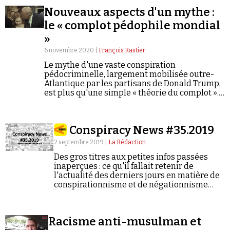
Nouveaux aspects d'un mythe :
le « complot pédophile mondial
»
6 novembre 2020 |
François Rastier
Le mythe d'une vaste conspiration
pédocriminelle, largement mobilisée outre-
Atlantique par les partisans de Donald Trump,
est plus qu'une simple « théorie du complot ».
Pour François Rastier, cette croyance prospère
sur un choix délibéré en faveur de l'ignorance.
Conspiracy News #35.2019
2 septembre 2019 |
La Rédaction
Des gros titres aux petites infos passées
inaperçues : ce qu'il fallait retenir de
l'actualité des derniers jours en matière de
conspirationnisme et de négationnisme
(semaine du 26/08/2019 au 01/09/2019).
Racisme anti-musulman et