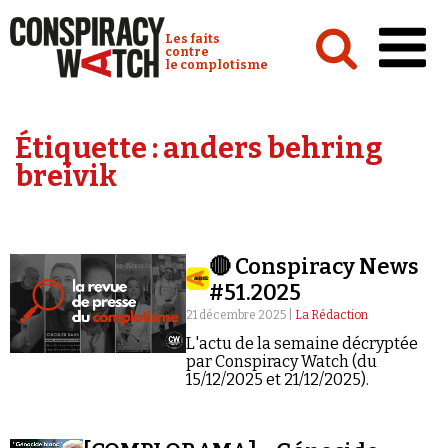
Cookies management panel
Conspiracy Watch :
Les faits
contre
le complotisme
Accueil
Étiquette :
anders behring
Analyses
breivik
Conspipédia
Vidéos
🔴 Conspiracy News
Émissions
#51.2025
Revues de presse
21 décembre 2025 |
La Rédaction
L'actu de la semaine décryptée
par Conspiracy Watch (du
15/12/2025 et 21/12/2025).
Newsletter