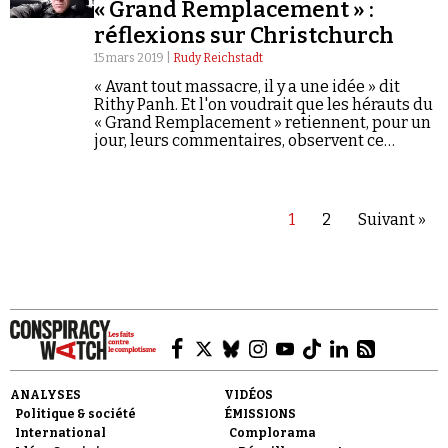
« Grand Remplacement » :
réflexions sur Christchurch
15 mars 2019 |
Rudy Reichstadt
« Avant tout massacre, il y a une idée » dit
Rithy Panh. Et l'on voudrait que les hérauts du
« Grand Remplacement » retiennent, pour un
jour, leurs commentaires, observent ce
silence sans lequel aucun examen de
conscience n'est possible.
1
2
Suivant »
ANALYSES
VIDÉOS
Politique & société
ÉMISSIONS
International
Complorama