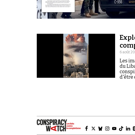
Expl
com
6 août 2
Les im
du Lib
conspi
d'être 