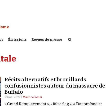
 Watch :
tisme
os
Émissions
Revues de presse
itale
Récits alternatifs et brouillards
confusionnistes autour du massacre de
Buffalo
23 mai 2022 |
Maurice Ronai
« Grand Remplacement », « false flag », « État profond » :