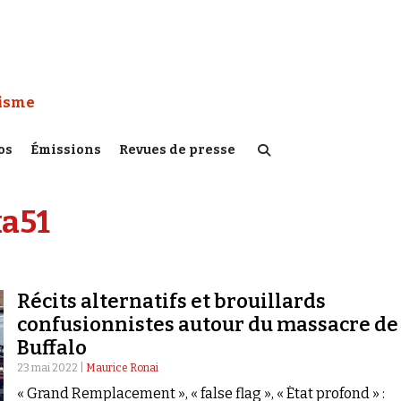
 Watch :
tisme
os
Émissions
Revues de presse
ka51
Récits alternatifs et brouillards
confusionnistes autour du massacre de
Buffalo
23 mai 2022 |
Maurice Ronai
« Grand Remplacement », « false flag », « État profond » :