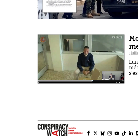
Mo
me
1 juil
Lun
méd
s'es