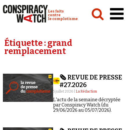
Cookies management panel
Conspiracy Watch :
Les faits
contre
le complotisme
Accueil
Étiquette :
grand
Analyses
remplacement
Conspipédia
Vidéos
🗞️ REVUE DE PRESSE
Émissions
#27.2026
Revues de presse
5 juillet 2026 |
La Rédaction
L'actu de la semaine décryptée
par Conspiracy Watch (du
29/06/2026 au 05/07/2026).
Newsletter