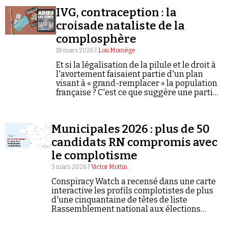
IVG, contraception : la
croisade nataliste de la
complosphère
18 mars 2026 |
Lou Momège
Et si la légalisation de la pilule et le droit à
l'avortement faisaient partie d'un plan
visant à « grand-remplacer » la population
française ? C'est ce que suggère une partie
de la complosphère.
Municipales 2026 : plus de 50
candidats RN compromis avec
le complotisme
3 mars 2026 |
Victor Mottin
Conspiracy Watch a recensé dans une carte
interactive les profils complotistes de plus
d'une cinquantaine de têtes de liste
Rassemblement national aux élections
municipales qui auront lieu les 15 et 22 mars
2026.