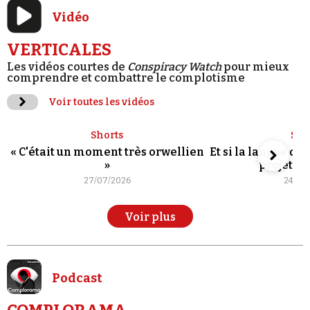
Vidéo
VERTICALES
Les vidéos courtes de
Conspiracy Watch
pour mieux
comprendre et combattre le complotisme
Voir toutes les vidéos
Shorts
Sho
« C'était un moment très orwellien
Et si la langue de
»
projet po
27/07/2026
24/07
Voir plus
Podcast