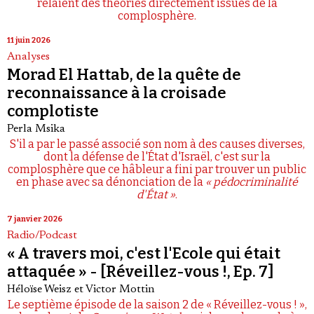
relaient des théories directement issues de la
complosphère.
11 juin 2026
Analyses
Morad El Hattab, de la quête de
reconnaissance à la croisade
complotiste
Perla Msika
S'il a par le passé associé son nom à des causes diverses,
dont la défense de l'État d'Israël, c'est sur la
complosphère que ce hâbleur a fini par trouver un public
en phase avec sa dénonciation de la
« pédocriminalité
d'État »
.
7 janvier 2026
Radio/Podcast
« A travers moi, c'est l'Ecole qui était
attaquée » - [Réveillez-vous !, Ep. 7]
Héloïse Weisz
et
Victor Mottin
Le septième épisode de la saison 2 de « Réveillez-vous ! »,