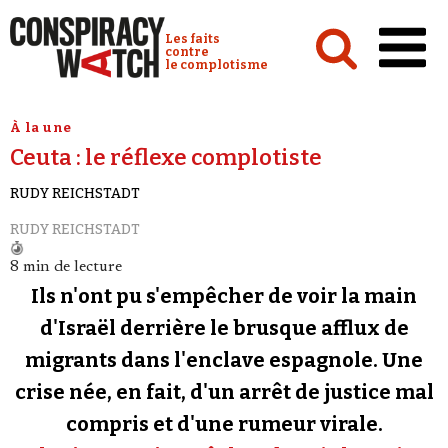
Cookies management panel
Conspiracy Watch :
Les faits
contre
le complotisme
Accueil
À la une
Ceuta : le réflexe complotiste
Analyses
RUDY REICHSTADT
Conspipédia
RUDY REICHSTADT
Vidéos
8 min de lecture
Émissions
Ils n'ont pu s'empêcher de voir la main
Revues de presse
d'Israël derrière le brusque afflux de
migrants dans l'enclave espagnole. Une
Newsletter
crise née, en fait, d'un arrêt de justice mal
Faire un don
compris et d'une rumeur virale.
Demander à Vera