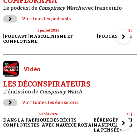
COMPLORAMA
Le podcast de
Conspiracy Watch
avec franceinfo
Voir tous les podcasts
3 juillet 2026
20 jui
[PODCAST] MASCULINISME ET
[PODCAST] LE RET
COMPLOTISME
Vidéo
LES DÉCONSPIRATEURS
L'émission de
Conspiracy Watch
Voir toutes les émissions
5 août 2026
13 juill
DANS LA FABRIQUE DES RÉCITS
BÉRENGÈRE VIENN
COMPLOTISTES, AVEC MAURICE RONAI
MANIPULE LA LANG
LA PENSÉE »