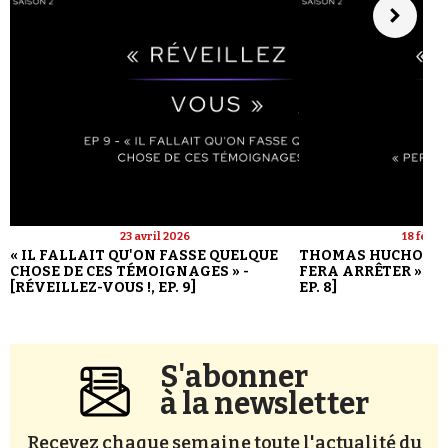
23 avril 2026
18 févri
« IL FALLAIT QU'ON FASSE QUELQUE
THOMAS HUCHON : 
CHOSE DE CES TÉMOIGNAGES » -
FERA ARRÊTER » - [
[RÉVEILLEZ-VOUS !, EP. 9]
EP. 8]
S'abonner
à la newsletter
Recevez chaque semaine toute l'actualité du