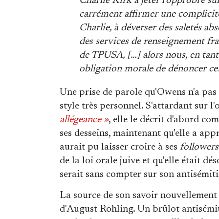
Charlie Kirk à jeter l'opprobre su
carrément affirmer une complicit
Charlie, à déverser des saletés a
des services de renseignement fr
de TPUSA, […] alors nous, en tan
obligation morale de dénoncer c
Une prise de parole qu'Owens n'a pas 
style très personnel. S'attardant sur l'
allégeance »
, elle le décrit d'abord c
ses desseins, maintenant qu'elle a ap
aurait pu laisser croire à ses
followers
de la loi orale juive et qu'elle était 
serait sans compter sur son antisémi
La source de son savoir nouvellement
d'August Rohling. Un brûlot antisémit