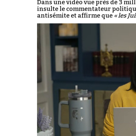
Dans une vidéo vue près de 3 mill
insulte le commentateur politiq
antisémite et affirme que
« les Ju