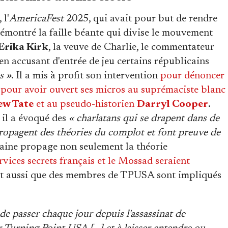
, l'
AmericaFest
2025, qui avait pour but de rendre
émontré la faille béante qui divise le mouvement
Erika Kirk
, la veuve de Charlie, le commentateur
n accusant d'entrée de jeu certains républicains
s »
. Il a mis à profit son intervention
pour dénoncer
 pour avoir ouvert ses micros au suprémaciste blanc
w Tate
et au pseudo-historien
Darryl Cooper
.
il a évoqué des
« charlatans qui se drapent dans de
 propagent des théories du complot et font preuve de
caine propage non seulement la théorie
ervices secrets français et le Mossad seraient
oit aussi que des membres de TPUSA sont impliqués
e passer chaque jour depuis l'assassinat de