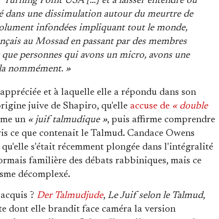
r Turning Point USA […] et à laisser entendre ou
é dans une dissimulation autour du meurtre de
bsolument infondées impliquant tout le monde,
ançais au Mossad en passant par des membres
t que personnes qui avons un micro, avons une
ela nommément. »
appréciée et à laquelle elle a répondu dans son
origine juive de Shapiro, qu'elle
accuse de
« double
omme un
« juif talmudique »
, puis affirme comprendre
pris ce que contenait le Talmud. Candace Owens
qu'elle s'était récemment plongée dans l'intégralité
désormais familière des débats rabbiniques, mais ce
tisme décomplexé.
 acquis ?
Der Talmudjude
,
Le Juif selon le Talmud
,
e dont elle brandit face caméra la version