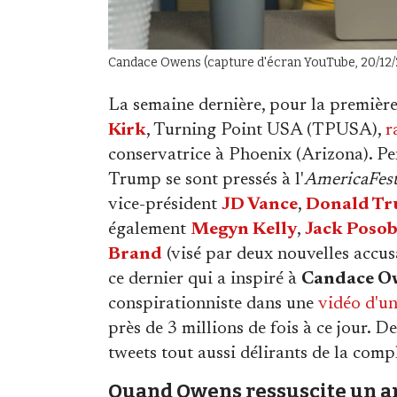
Candace Owens (capture d'écran YouTube, 20/12/
La semaine dernière, pour la première
Kirk
, Turning Point USA (TPUSA),
r
conservatrice à Phoenix (Arizona). P
Trump se sont pressés à l'
AmericaFes
vice-président
JD Vance
,
Donald Tr
également
Megyn Kelly
,
Jack Posob
Brand
(visé par deux nouvelles accus
ce dernier qui a inspiré à
Candace O
conspirationniste dans une
vidéo d'u
près de 3 millions de fois à ce jour. 
tweets tout aussi délirants de la comp
Quand Owens ressuscite un an