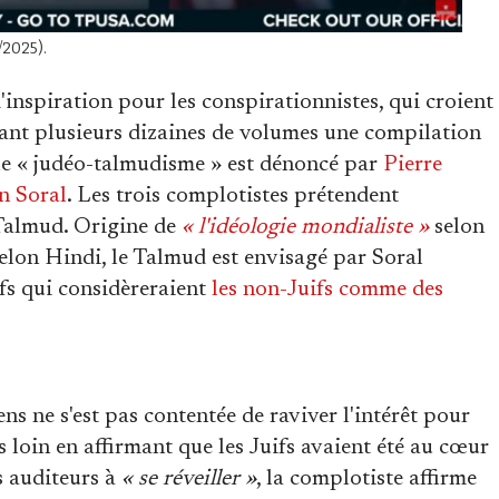
/2025).
inspiration pour les conspirationnistes, qui croient
rant plusieurs dizaines de volumes une compilation
 le « judéo-talmudisme » est dénoncé par
Pierre
n Soral
. Les trois complotistes prétendent
 Talmud. Origine de
« l'idéologie mondialiste »
selon
elon Hindi, le Talmud est envisagé par Soral
s qui considèreraient
les non-Juifs comme des
 ne s'est pas contentée de raviver l'intérêt pour
us loin en affirmant que les Juifs avaient été au cœur
s auditeurs à
« se réveiller »
, la complotiste affirme