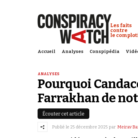
Cookies management panel
Conspiracy
Les faits
contre
le complo
Accueil
Analyses
Conspipédia
Vidé
ANALYSES
Pourquoi Candace
Farrakhan de not
Écouter cet article
Publié le
25 décembre 2025
par
Meirav B