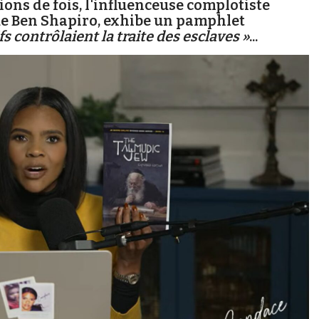
ions de fois, l'influenceuse complotiste
ue Ben Shapiro, exhibe un pamphlet
ifs contrôlaient la traite des esclaves »
...