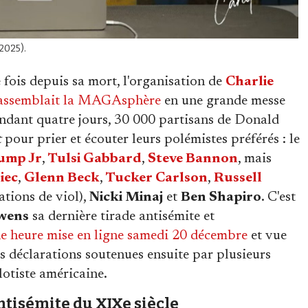
2025).
 fois depuis sa mort, l'organisation de
Charlie
assemblait la MAGAsphère
en une grande messe
endant quatre jours, 30 000 partisans de Donald
t
pour prier et écouter leurs polémistes préférés : le
ump Jr
,
Tulsi Gabbard
,
Steve Bannon
, mais
iec
,
Glenn Beck
,
Tucker Carlson
,
Russell
ations de viol),
Nicki Minaj
et
Ben Shapiro
. C'est
wens
sa dernière tirade antisémite et
ne heure mise en ligne samedi 20 décembre
et vue
Des déclarations soutenues ensuite par plusieurs
lotiste américaine.
tisémite du XIXe siècle