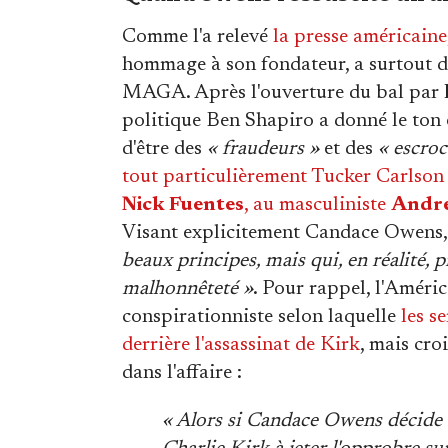
Comme l'a relevé
la presse américaine
hommage à son fondateur, a surtout d
MAGA. Après l'ouverture du bal par
politique Ben Shapiro a donné le ton e
d'être des
« fraudeurs »
et des
« escroc
tout particulièrement Tucker Carlson
Nick Fuentes
, au masculiniste
Andre
Visant explicitement Candace Owens, 
beaux principes, mais qui, en réalité,
malhonnêteté »
. Pour rappel, l'Améri
conspirationniste selon laquelle
les s
derrière l'assassinat de Kirk
, mais cr
dans l'affaire :
« Alors si Candace Owens décide d