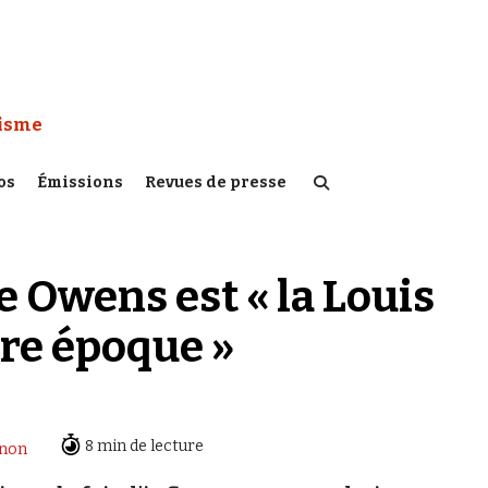
 Watch :
tisme
os
Émissions
Revues de presse
 Owens est « la Louis
re époque »
8 min de lecture
anon