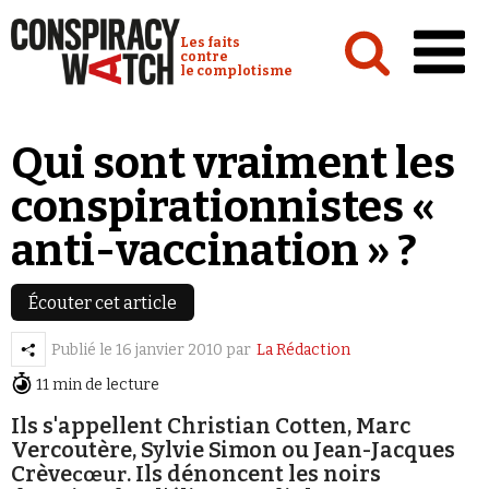
Cookies management panel
Conspiracy Watch :
Les faits
contre
le complotisme
Accueil
Qui sont vraiment les
Analyses
conspirationnistes «
Conspipédia
anti-vaccination » ?
Vidéos
Émissions
Écouter cet article
Revues de presse
Publié le
16 janvier 2010
par
La Rédaction
11 min de lecture
Newsletter
Ils s'appellent Christian Cotten, Marc
Faire un don
Vercoutère, Sylvie Simon ou Jean-Jacques
Crève
. Ils dénoncent les noirs
cœur
Demander à Vera