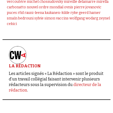
vercoutère
michel chossudovsky
mireille delamarre
mirella
carbonatto
nouvel ordre mondial
ovnis
pierre jovanovic
puces rfid
rauni-leena luukanen-kilde
ryke geerd hamer
smaïn bedrouni
sylvie simon
vaccins
wolfgang wodarg
zeynel
cekici
LA RÉDACTION
Les articles signés « La Rédaction » sont le produit
d’un travail collégial faisant intervenir plusieurs
rédacteurs sous la supervision du
directeur de la
rédaction
.