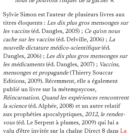
nous ne pouvons risquer de la gâcher »
.
Sylvie Simon est l'auteur de plusieurs livres aux
titres éloquents :
Les dix plus gros mensonges sur
les vaccins
(éd. Dangles, 2005) ;
Ce qu'on nous
cache sur les vaccins
(éd. Delville, 2006) ;
La
nouvelle dictature médico-scientifique
(éd.
Dangles, 2006) ;
Les dix plus gros mensonges sur
les médicaments
(éd. Dangles, 2007) ;
Vaccins,
mensonges et propagande
(Thierry Souccar
Editions, 2009). Récemment, elle a également
publié un livre sur la métempsycose,
Réincarnation. Quand les expériences rencontrent
la science
(éd. Alphée, 2008) et un autre relatif
aux prophéties apocalyptiques,
2012, le rendez-
vous
(éd. Le Serpent à plumes, 2009) qui lui a
valu d'être invitée sur la chaîne Direct 8 dans
La