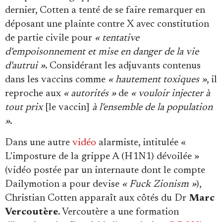
dernier, Cotten a tenté de se faire remarquer en
déposant une plainte contre X avec constitution
de partie civile pour
« tentative
d'empoisonnement et mise en danger de la vie
d'autrui »
. Considérant les adjuvants contenus
dans les vaccins comme
« hautement toxiques »
, il
reproche aux
« autorités »
de
« vouloir injecter à
tout prix
[le vaccin]
à l'ensemble de la population
»
.
Dans une autre
vidéo
alarmiste, intitulée «
L'imposture de la grippe A (H1N1) dévoilée »
(vidéo postée par un internaute dont le compte
Dailymotion a pour devise
« Fuck Zionism »
),
Christian Cotten apparaît aux côtés du Dr
Marc
Vercoutère
. Vercoutère a une formation