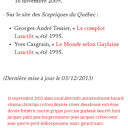
16 novembre 2009.
- Sur le site des
Sceptiques du Québec
:
Georges-André Tessier, «
Le complot
Lanctôt
», été 1995.
Yves Casgrain, «
Le Monde selon Guylaine
Lanctôt
», été 1995.
(Dernière mise à jour le 03/12/2013)
11 septembre
2012
alain soral
alterinfo
antisémitisme
barack
obama
christian cotten
désirée röver
dieudonné
extrême
droite
frédéric morin
grippe porcine
guylaine lanctôt
h1n1
jacques paltz
jane burgermeister
jean-jacques crèvecoeur
jean-pierre petit
lelibrepenseur
marc girard
marc