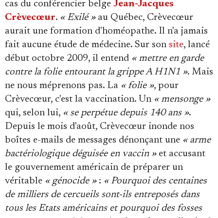
cas du conférencier belge
Jean-Jacques
Crèvecœur
.
« Exilé »
au Québec, Crèvecœur
aurait une formation d'homéopathe. Il n'a jamais
fait aucune étude de médecine. Sur son
site
, lancé
début octobre 2009, il entend
« mettre en garde
contre la folie entourant la grippe A H1N1 »
. Mais
ne nous méprenons pas. La
« folie »
, pour
Crèvecœur, c'est la vaccination. Un
« mensonge »
qui, selon lui,
« se perpétue depuis 140 ans »
.
Depuis le mois d'août, Crèvecœur inonde nos
boîtes e-mails de messages dénonçant une
« arme
bactériologique déguisée en vaccin »
et accusant
le gouvernement américain de préparer un
véritable
« génocide »
:
« Pourquoi des centaines
de milliers de cercueils sont-ils entreposés dans
tous les Etats américains et pourquoi des fosses