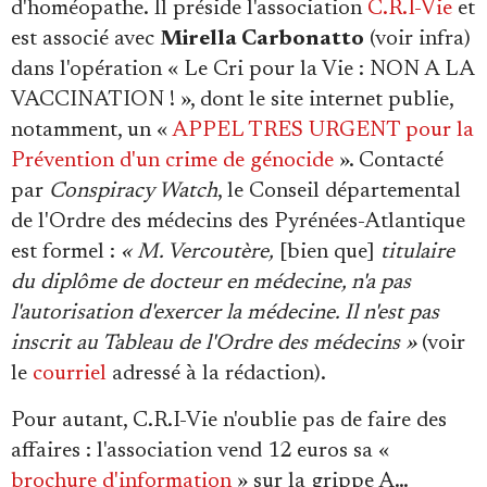
d'homéopathe. Il préside l'association
C.R.I-Vie
et
est associé avec
Mirella Carbonatto
(voir infra)
dans l'opération « Le Cri pour la Vie : NON A LA
VACCINATION ! », dont le site internet publie,
notamment, un «
APPEL TRES URGENT pour la
Prévention d'un crime de génocide
». Contacté
par
Conspiracy Watch
, le Conseil départemental
de l'Ordre des médecins des Pyrénées-Atlantique
est formel :
« M. Vercoutère,
[bien que]
titulaire
du diplôme de docteur en médecine, n'a pas
l'autorisation d'exercer la médecine. Il n'est pas
inscrit au Tableau de l'Ordre des médecins »
(voir
le
courriel
adressé à la rédaction).
Pour autant, C.R.I-Vie n'oublie pas de faire des
affaires : l'association vend 12 euros sa «
brochure d'information
» sur la grippe A…