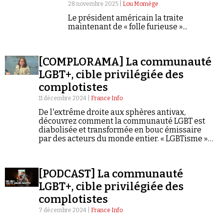
Se connecter
28 novembre 2025 |
Lou Momège
Le président américain la traite
maintenant de « folle furieuse »...
[COMPLORAMA] La communauté
LGBT+, cible privilégiée des
complotistes
11 décembre 2024 |
France Info
De l'extrême droite aux sphères antivax,
découvrez comment la communauté LGBT est
diabolisée et transformée en bouc émissaire
par des acteurs du monde entier. « LGBTisme »,
« pédopiégeage », « agenda mondialiste »...
Complorama décrypte les mécanismes d'une
dangereuse panique morale.
[PODCAST] La communauté
LGBT+, cible privilégiée des
complotistes
7 décembre 2024 |
France Info