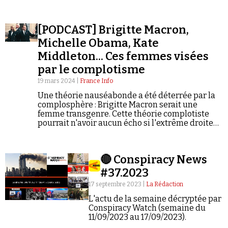
[PODCAST] Brigitte Macron,
Michelle Obama, Kate
Middleton... Ces femmes visées
par le complotisme
19 mars 2024 |
France Info
Une théorie nauséabonde a été déterrée par la
complosphère : Brigitte Macron serait une
femme transgenre. Cette théorie complotiste
pourrait n'avoir aucun écho si l'extrême droite
américaine ne s'en était pas emparée à la mi-
mars. Mais l'épouse du chef de l'État n'est pas la
première femme célèbre visée par la
🔴 Conspiracy News
complosphère.
#37.2023
17 septembre 2023 |
La Rédaction
L'actu de la semaine décryptée par
Conspiracy Watch (semaine du
11/09/2023 au 17/09/2023).