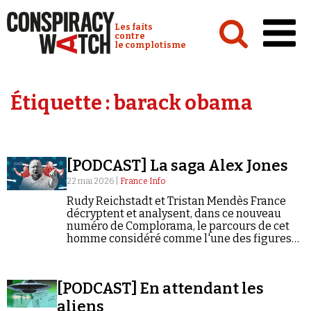
Cookies management panel
Conspiracy Watch :
Les faits
contre
le complotisme
Accueil
Étiquette :
barack obama
Analyses
Conspipédia
[PODCAST] La saga Alex Jones
Vidéos
22 mai 2026 |
France Info
Émissions
Rudy Reichstadt et Tristan Mendès France
décryptent et analysent, dans ce nouveau
Revues de presse
numéro de Complorama, le parcours de cet
homme considéré comme l'une des figures
les plus influentes du conspirationnisme aux
États-Unis.
[PODCAST] En attendant les
Newsletter
aliens