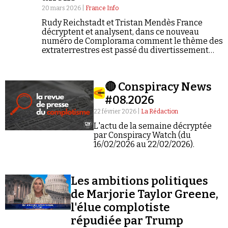
20 mars 2026 |
France Info
Rudy Reichstadt et Tristan Mendès France
décryptent et analysent, dans ce nouveau
numéro de Complorama comment le thème des
extraterrestres est passé du divertissement
populaire à un outil de déstabilisation
politique et de désinformation. C'est le 106e
Faire un don
numéro de Complorama.
🔴 Conspiracy News
#08.2026
22 février 2026 |
La Rédaction
L'actu de la semaine décryptée
par Conspiracy Watch (du
16/02/2026 au 22/02/2026).
Demander à Vera
Les ambitions politiques
de Marjorie Taylor Greene,
l'élue complotiste
répudiée par Trump