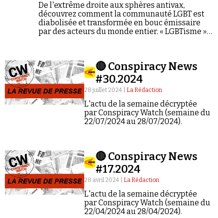
De l'extrême droite aux sphères antivax,
découvrez comment la communauté LGBT est
diabolisée et transformée en bouc émissaire
par des acteurs du monde entier. « LGBTisme »,
« pédopiégeage », « agenda mondialiste »...
Complorama décrypte les mécanismes d'une
dangereuse panique morale.
🔴 Conspiracy News
#30.2024
28 juillet 2024 |
La Rédaction
L'actu de la semaine décryptée
par Conspiracy Watch (semaine du
22/07/2024 au 28/07/2024).
🔴 Conspiracy News
#17.2024
28 avril 2024 |
La Rédaction
L'actu de la semaine décryptée
par Conspiracy Watch (semaine du
22/04/2024 au 28/04/2024).