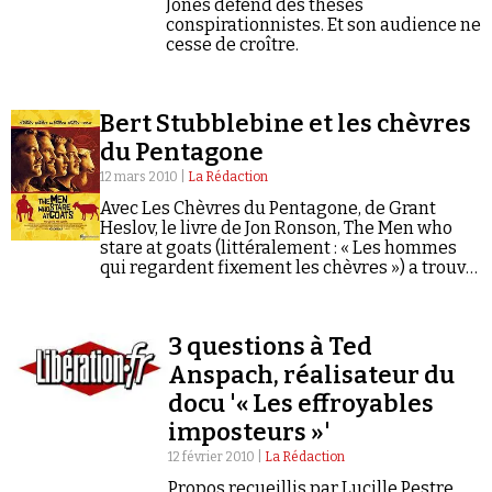
Jones défend des thèses
conspirationnistes. Et son audience ne
cesse de croître.
Bert Stubblebine et les chèvres
du Pentagone
12 mars 2010 |
La Rédaction
Avec Les Chèvres du Pentagone, de Grant
Heslov, le livre de Jon Ronson, The Men who
stare at goats (littéralement : « Les hommes
qui regardent fixement les chèvres ») a trouvé
son adaptation cinématographique. Jon
Ronson y révélait l'existence…
3 questions à Ted
Anspach, réalisateur du
docu '« Les effroyables
imposteurs »'
12 février 2010 |
La Rédaction
Propos recueillis par Lucille Pestre