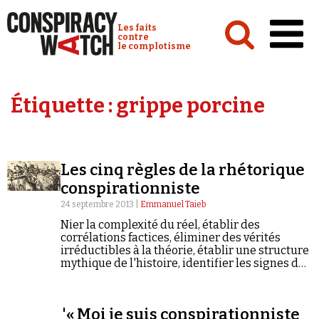
Cookies management panel
Conspiracy Watch :
Les faits
contre
le complotisme
Accueil
Étiquette :
grippe porcine
Analyses
Conspipédia
Les cinq règles de la rhétorique
Vidéos
conspirationniste
Émissions
24 septembre 2013 |
Emmanuel Taieb
Nier la complexité du réel, établir des
Revues de presse
corrélations factices, éliminer des vérités
irréductibles à la théorie, établir une structure
mythique de l'histoire, identifier les signes du
complot... : telles sont, selon Emmanuel Taïeb,
les cinq règles de la rhétorique
conspirationniste.
Newsletter
'« Moi je suis conspirationniste