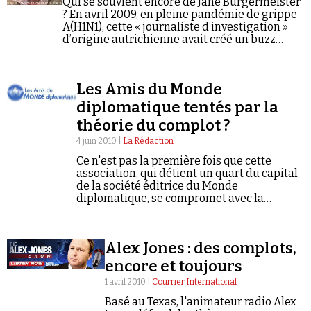
Qui se souvient encore de Jane Burgermeister
Se connecter
? En avril 2009, en pleine pandémie de grippe
A(H1N1), cette « journaliste d’investigation »
d’origine autrichienne avait créé un buzz
mondial sur internet en portant plainte pour «
génocide » contre l’OMS…
Les Amis du Monde
diplomatique tentés par la
théorie du complot ?
4 juin 2010 |
La Rédaction
Ce n'est pas la première fois que cette
association, qui détient un quart du capital
de la société éditrice du Monde
diplomatique, se compromet avec la
mouvance complotiste la plus radicale.
Alex Jones : des complots,
encore et toujours
1 avril 2010 |
Courrier International
Basé au Texas, l'animateur radio Alex