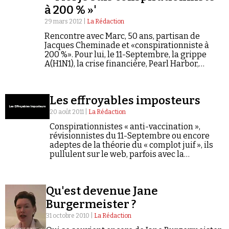
à 200 % »'
29 mars 2012 |
La Rédaction
Rencontre avec Marc, 50 ans, partisan de
Jacques Cheminade et «conspirationniste à
200 %». Pour lui, le 11-Septembre, la grippe
A(H1N1), la crise financière, Pearl Harbor,
Facebook, le cancer, les traces blanches dans le
Faire un don
ciel, le réchauffement climatique... tout est…
Les effroyables imposteurs
20 août 2011 |
La Rédaction
Conspirationnistes « anti-vaccination »,
révisionnistes du 11-Septembre ou encore
adeptes de la théorie du « complot juif », ils
Demander à Vera
pullulent sur le web, parfois avec la
complicité - active ou passive - de certains
médias traditionnels.
Qu'est devenue Jane
Burgermeister ?
31 octobre 2010 |
La Rédaction