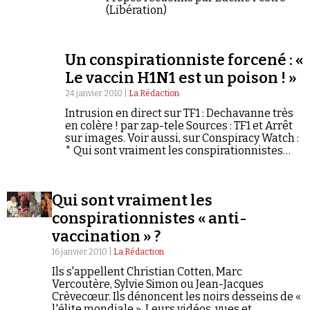
(Libération)
Un conspirationniste forcené : «
Le vaccin H1N1 est un poison ! »
24 janvier 2010 |
La Rédaction
Intrusion en direct sur TF1 : Dechavanne très
en colère ! par zap-tele Sources : TF1 et Arrêt
sur images. Voir aussi, sur Conspiracy Watch :
* Qui sont vraiment les conspirationnistes
''anti-vaccination'' ? * Un documentaire
québecois sur les…
Qui sont vraiment les
conspirationnistes « anti-
vaccination » ?
16 janvier 2010 |
La Rédaction
Ils s'appellent Christian Cotten, Marc
Vercoutère, Sylvie Simon ou Jean-Jacques
Crèvecœur. Ils dénoncent les noirs desseins de «
l'élite mondiale ». Leurs vidéos, vues et