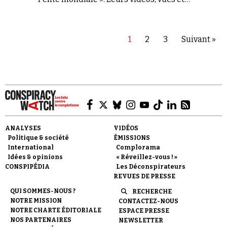
commentées par des centaines de milliers
d'internautes, ont mis le web francophone en
ébullition. Qui sont vraiment ces croisés de
l'anti-vaccination ?
1
2
3
Suivant »
ANALYSES
VIDÉOS
Politique & société
ÉMISSIONS
International
Complorama
Idées & opinions
« Réveillez-vous ! »
CONSPIPÉDIA
Les Déconspirateurs
REVUES DE PRESSE
QUI SOMMES-NOUS ?
RECHERCHE
NOTRE MISSION
CONTACTEZ-NOUS
NOTRE CHARTE ÉDITORIALE
ESPACE PRESSE
NOS PARTENAIRES
NEWSLETTER