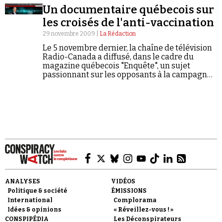
ébullition. Qui sont vraiment ces croisés de
Un documentaire québecois sur
l'anti-vaccination ?
les croisés de l'anti-vaccination
29 novembre 2009 |
La Rédaction
Le 5 novembre dernier, la chaîne de télévision
Radio-Canada a diffusé, dans le cadre du
magazine québecois "Enquête", un sujet
Faire un don
passionnant sur les opposants à la campagne
de vaccination contre la grippe A(H1N1). Les
croisés de l'anti-vaccination profitent en
effet…
Demander à Vera
ANALYSES
VIDÉOS
Politique & société
ÉMISSIONS
International
Complorama
Idées & opinions
« Réveillez-vous ! »
CONSPIPÉDIA
Les Déconspirateurs