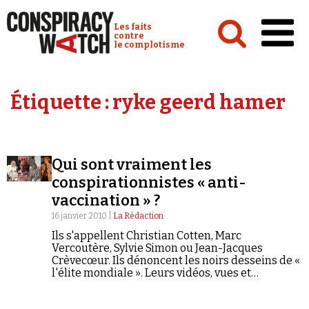
Cookies management panel
Conspiracy Watch :
Les faits
contre
le complotisme
Accueil
Étiquette :
ryke geerd hamer
Analyses
Conspipédia
Qui sont vraiment les
Vidéos
conspirationnistes « anti-
Émissions
vaccination » ?
16 janvier 2010 |
La Rédaction
Revues de presse
Ils s'appellent Christian Cotten, Marc
Vercoutère, Sylvie Simon ou Jean-Jacques
Crèvecœur. Ils dénoncent les noirs desseins de «
l'élite mondiale ». Leurs vidéos, vues et
commentées par des centaines de milliers
d'internautes, ont mis le web francophone en
Newsletter