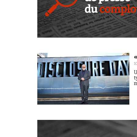
1
U
t
m