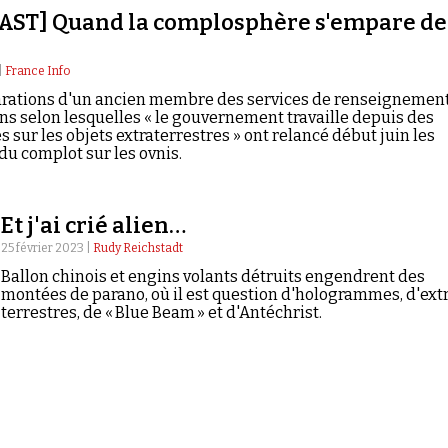
AST] Quand la complosphère s'empare de
|
France Info
arations d'un ancien membre des services de renseignemen
ns selon lesquelles « le gouvernement travaille depuis des
 sur les objets extraterrestres » ont relancé début juin les
du complot sur les ovnis.
Et j'ai crié alien…
25 février 2023 |
Rudy Reichstadt
Ballon chinois et engins volants détruits engendrent des
montées de parano, où il est question d'hologrammes, d'ext
terrestres, de « Blue Beam » et d'Antéchrist.