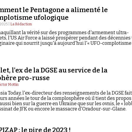
mment le Pentagone a alimenté le
mplotisme ufologique
n 2025 |
La Rédaction
aquillant la vérité sur des programmes d'armement ultra-
ets, l'US Air Force a laissé prospérer pendant des décennies
inaire qui nourrit jusqu'à aujourd'hui l'« UFO-complotisme 
let, l'ex de la DGSE au service de la
hère pro-russe
ictor Mottin
sia Today, l'ex-directeur des renseignements de la DGSE fai
urs années le tour de la complosphère où il tient des propos
ussi bien sur la guerre en Ukraine que sur les ovnis, le « lo
assinat de JFK ou encore le massacre d'Oradour-sur-Glane.
ZAP : le pire de 2023 !