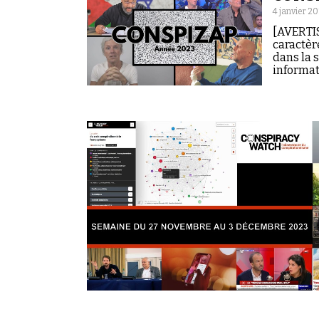
4 janvier 2
[AVERTIS
caractèr
dans la 
informati