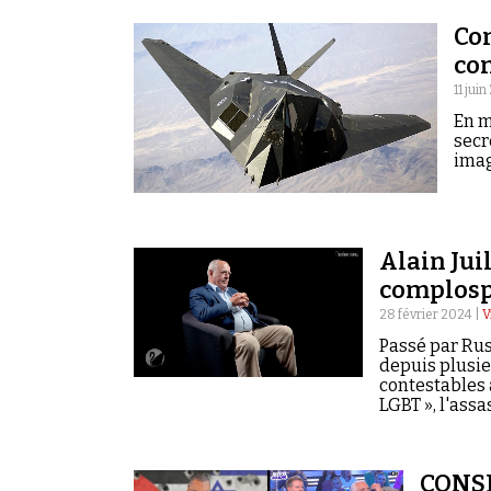
Co
co
11 jui
En m
secr
imag
Alain Juil
complosp
28 février 2024 |
V
Passé par Rus
depuis plusie
contestables a
LGBT », l'ass
CONSPI