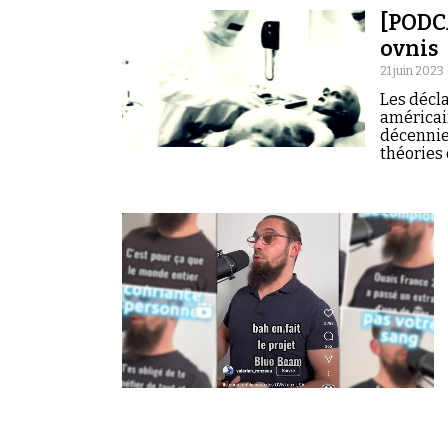
[PODC
ovnis
21 juin 2023 
Les décl
américai
décennies
théories 