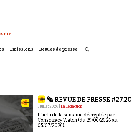
 Watch :
tisme
os
Émissions
Revues de presse
🗞️ REVUE DE PRESSE #27.2
5 juillet 2026 |
La Rédaction
L'actu de la semaine décryptée par
Conspiracy Watch (du 29/06/2026 au
05/07/2026).