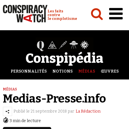
Cookies management panel
Conspiracy Watch :
Les faits
contre
le complotisme
Accueil
Analyses
Conspipédia
Conspipédia
Vidéos
PERSONNALITÉS
NOTIONS
MÉDIAS
ŒUVRES
Émissions
MÉDIAS
Revues de presse
Medias-Presse.info
Publié le
21 septembre 2018
par
La Rédaction
3 min de lecture
Newsletter