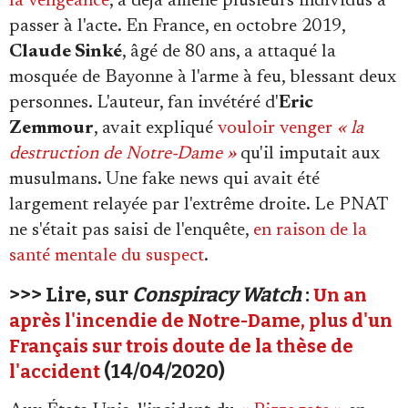
la vengeance
, a déjà amené plusieurs individus à
passer à l'acte. En France, en octobre 2019,
Claude Sinké
, âgé de 80 ans, a attaqué la
mosquée de Bayonne à l'arme à feu, blessant deux
personnes. L'auteur, fan invétéré d'
Eric
Zemmour
, avait expliqué
vouloir venger
« la
destruction de Notre-Dame »
qu'il imputait aux
musulmans. Une fake news qui avait été
largement relayée par l'extrême droite. Le PNAT
ne s'était pas saisi de l'enquête,
en raison de la
santé mentale du suspect
.
>>> Lire, sur
Conspiracy Watch
:
Un an
après l'incendie de Notre-Dame, plus d'un
Français sur trois doute de la thèse de
(14/04/2020)
l'accident