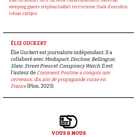
martin sellner
nice
racisme
rassemblement national
sleeping giants
stephan balliet
terrorisme
thaïs d'escufon
tobias rathjen
ÉLIE GUCKERT
Élie Guckert est journaliste indépendant. Il a
collaboré avec
Mediapart
,
Disclose
,
Bellingcat
,
Slate
,
Street Press
et
Conspiracy Watch
. Il est
l'auteur de
Comment Poutine a conquis nos
cerveaux, dix ans de propagande russe en
France
(Plon, 2023).
VOUS & NOUS