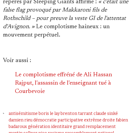
repérés par Sleeping Giants affirme :
« c'était une
false flag provoqué par Makkaroni fils de
Rothschild – pour preuve la veste GI de l'attentat
d'Avignon. »
Le complotisme haineux : un
mouvement perpétuel.
Voir aussi :
Le complotisme effréné de Ali Hassan
Rajput, l'assassin de l'enseignant tué à
Courbevoie
antisémitisme
boris le lay
brenton tarrant
claude sinké
damien rieu
démocratie participative
extrême droite
fabien
badaroux
génération identitaire
grand remplacement