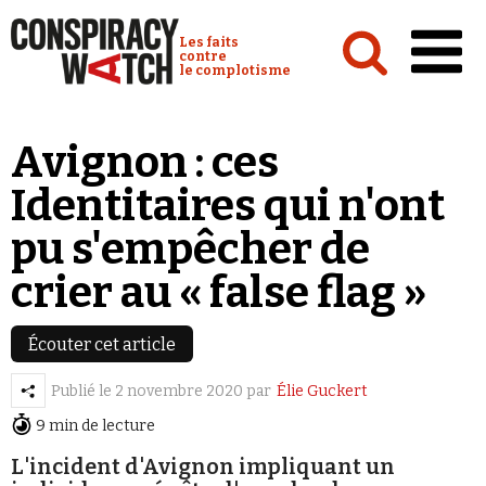
Cookies management panel
Conspiracy Watch :
Les faits
contre
le complotisme
Accueil
Avignon : ces
Analyses
Identitaires qui n'ont
Conspipédia
pu s'empêcher de
Vidéos
crier au « false flag »
Émissions
Revues de presse
Écouter cet article
Publié le
2 novembre 2020
par
Élie Guckert
Newsletter
9 min de lecture
Faire un don
L'incident d'Avignon impliquant un
Demander à Vera