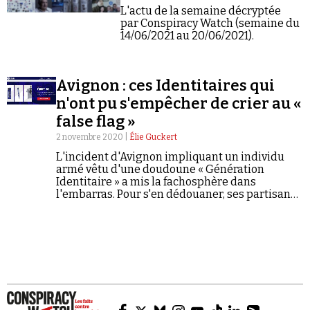
Se connecter
L'actu de la semaine décryptée
par Conspiracy Watch (semaine du
14/06/2021 au 20/06/2021).
Avignon : ces Identitaires qui
n'ont pu s'empêcher de crier au «
false flag »
2 novembre 2020 |
Élie Guckert
L'incident d'Avignon impliquant un individu
armé vêtu d'une doudoune « Génération
Identitaire » a mis la fachosphère dans
l'embarras. Pour s'en dédouaner, ses partisans
jouent la carte du « false flag ». Un dangereux
cocktail de radicalisation fait de complotisme
et d'incitation à la violence.