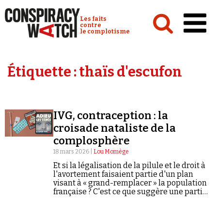
Cookies management panel
Conspiracy Watch :
Les faits
contre
le complotisme
Accueil
Étiquette :
thaïs d'escufon
Analyses
Conspipédia
IVG, contraception : la
Vidéos
croisade nataliste de la
Émissions
complosphère
18 mars 2026 |
Lou Momège
Revues de presse
Et si la légalisation de la pilule et le droit à
l'avortement faisaient partie d'un plan
visant à « grand-remplacer » la population
française ? C'est ce que suggère une partie
de la complosphère.
Newsletter