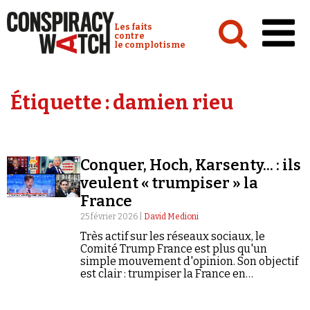
Cookies management panel
Conspiracy Watch :
Les faits
contre
le complotisme
Accueil
Étiquette :
damien rieu
Analyses
Conspipédia
Conquer, Hoch, Karsenty... : ils
Vidéos
veulent « trumpiser » la
Émissions
France
25 février 2026 |
David Medioni
Revues de presse
Très actif sur les réseaux sociaux, le
Comité Trump France est plus qu'un
simple mouvement d'opinion. Son objectif
est clair : trumpiser la France en
hystérisant le débat public.
Newsletter