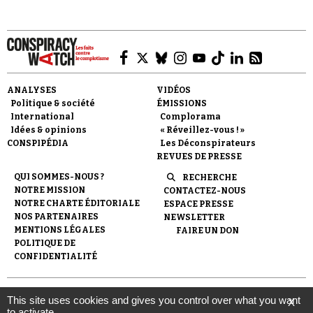
Se connecter
ANALYSES
VIDÉOS
Politique & société
ÉMISSIONS
International
Complorama
Idées & opinions
« Réveillez-vous ! »
CONSPIPÉDIA
Les Déconspirateurs
REVUES DE PRESSE
QUI SOMMES-NOUS ?
RECHERCHE
NOTRE MISSION
CONTACTEZ-NOUS
NOTRE CHARTE ÉDITORIALE
ESPACE PRESSE
NOS PARTENAIRES
NEWSLETTER
MENTIONS LÉGALES
FAIRE UN DON
POLITIQUE DE
CONFIDENTIALITÉ
© 2007-
2026
Conspiracy Watch
| Une réalisation de
This site uses cookies and gives you control over what you want
X
l'Observatoire du conspirationnisme (association loi de 1901) avec
to activate