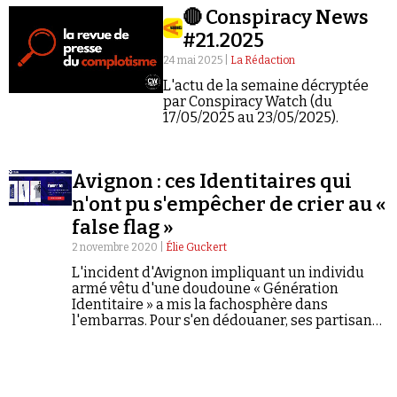
🔴 Conspiracy News
#21.2025
24 mai 2025 |
La Rédaction
L'actu de la semaine décryptée
par Conspiracy Watch (du
17/05/2025 au 23/05/2025).
Faire un don
Avignon : ces Identitaires qui
n'ont pu s'empêcher de crier au «
false flag »
2 novembre 2020 |
Élie Guckert
Demander à Vera
L'incident d'Avignon impliquant un individu
armé vêtu d'une doudoune « Génération
Identitaire » a mis la fachosphère dans
l'embarras. Pour s'en dédouaner, ses partisans
jouent la carte du « false flag ». Un dangereux
cocktail de radicalisation fait de complotisme
et d'incitation à la violence.