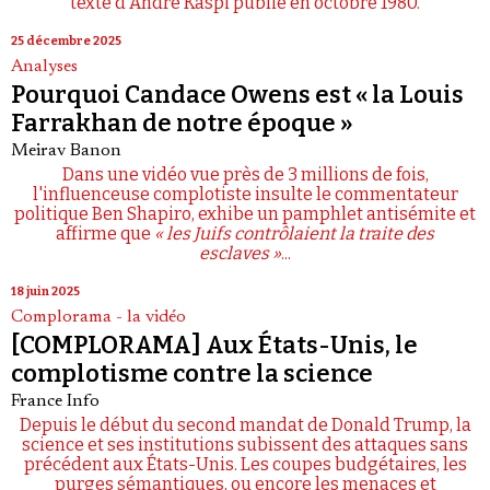
texte d'André Kaspi publié en octobre 1980.
25 décembre 2025
Analyses
Pourquoi Candace Owens est « la Louis
Farrakhan de notre époque »
Meirav Banon
Dans une vidéo vue près de 3 millions de fois,
l'influenceuse complotiste insulte le commentateur
politique Ben Shapiro, exhibe un pamphlet antisémite et
affirme que
« les Juifs contrôlaient la traite des
esclaves »
...
18 juin 2025
Complorama - la vidéo
[COMPLORAMA] Aux États-Unis, le
complotisme contre la science
France Info
Depuis le début du second mandat de Donald Trump, la
science et ses institutions subissent des attaques sans
précédent aux États-Unis. Les coupes budgétaires, les
purges sémantiques, ou encore les menaces et