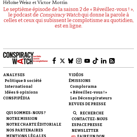
Héloïse Weisz
et
Victor Mottin
Le septième épisode de la saison 2 de « Réveillez-vous ! »,
le podcast de
Conspiracy Watch
qui donne la parole à
celles et ceux qui subissent le complotisme au quotidien,
est en ligne.
ANALYSES
VIDÉOS
Politique & société
ÉMISSIONS
International
Complorama
Idées & opinions
« Réveillez-vous ! »
CONSPIPÉDIA
Les Déconspirateurs
REVUES DE PRESSE
QUI SOMMES-NOUS ?
RECHERCHE
NOTRE MISSION
CONTACTEZ-NOUS
NOTRE CHARTE ÉDITORIALE
ESPACE PRESSE
NOS PARTENAIRES
NEWSLETTER
MENTIONS LÉGALES
FAIRE UN DON