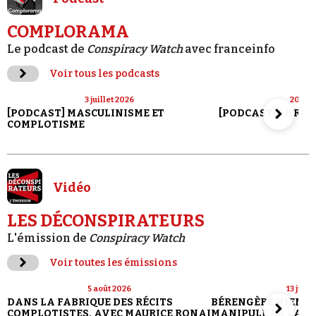
COMPLORAMA
Le podcast de
Conspiracy Watch
avec franceinfo
Voir tous les podcasts
3 juillet 2026
20 jui
[PODCAST] MASCULINISME ET
[PODCAST] LE RET
COMPLOTISME
Vidéo
LES DÉCONSPIRATEURS
L'émission de
Conspiracy Watch
Voir toutes les émissions
5 août 2026
13 juill
DANS LA FABRIQUE DES RÉCITS
BÉRENGÈRE VIENN
COMPLOTISTES, AVEC MAURICE RONAI
MANIPULE LA LANG