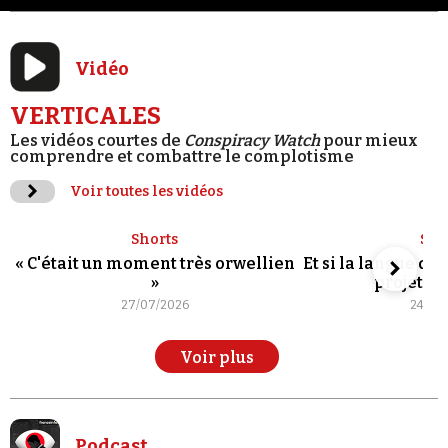
Vidéo
VERTICALES
Les vidéos courtes de
Conspiracy Watch
pour mieux
comprendre et combattre le complotisme
Voir toutes les vidéos
Shorts
Sho
« C'était un moment très orwellien
Et si la langue de
»
projet po
27/07/2026
24/07
Voir plus
Podcast