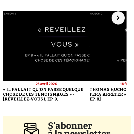
23 avril 2026
18 févri
« IL FALLAIT QU'ON FASSE QUELQUE
THOMAS HUCHON : 
CHOSE DE CES TÉMOIGNAGES » -
FERA ARRÊTER » - [
[RÉVEILLEZ-VOUS !, EP. 9]
EP. 8]
S'abonner