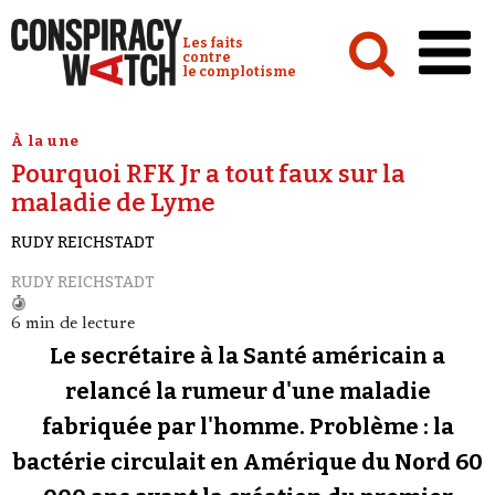
Cookies management panel
Conspiracy Watch :
Les faits
contre
le complotisme
Accueil
À la une
Pourquoi RFK Jr a tout faux sur la
Analyses
maladie de Lyme
Conspipédia
RUDY REICHSTADT
Vidéos
RUDY REICHSTADT
Émissions
6 min de lecture
Revues de presse
Le secrétaire à la Santé américain a
relancé la rumeur d'une maladie
Newsletter
fabriquée par l'homme. Problème : la
Faire un don
bactérie circulait en Amérique du Nord 60
Demander à Vera