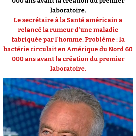
000 ans avant la création du premier
Se connecter
laboratoire.
Le secrétaire à la Santé américain a
relancé la rumeur d'une maladie
fabriquée par l'homme. Problème : la
bactérie circulait en Amérique du Nord 60
000 ans avant la création du premier
laboratoire.