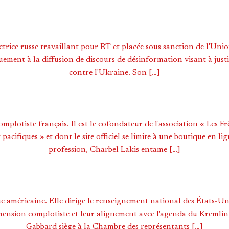
trice russe travaillant pour RT et placée sous sanction de l'Uni
uement à la diffusion de discours de désinformation visant à justi
contre l'Ukraine. Son […]
mplotiste français. Il est le cofondateur de l'association « Les F
pacifiques » et dont le site officiel se limite à une boutique en li
profession, Charbel Lakis entame […]
e américaine. Elle dirige le renseignement national des États-Uni
imension complotiste et leur alignement avec l'agenda du Kremlin. 
Gabbard siège à la Chambre des représentants […]