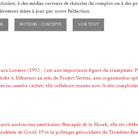
plotiste, à des médias vecteurs de théories du complot ou à des p
èrement mises à jour par notre Rédaction.
NS
NOTIONS / CONCEPTS
VOIR TOUT
aura Loomer (1993 - ) est une importante figure du trumpisme. Pro
be ». Débutant au sein de Project Veritas, une organisation spéc
es en caméra cachée, elle collabore ensuite avec le site complotis
itante antivaccins américaine. Rescapée de la Shoah, elle est célè
 pandémie de Covid-19 et la politique génocidaire du Troisième Re