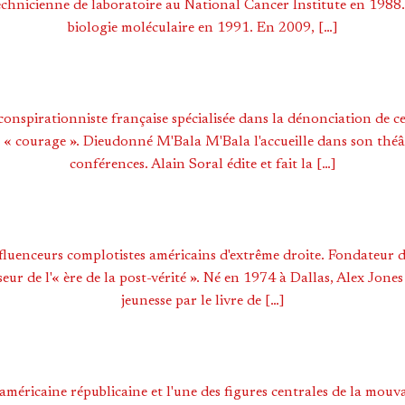
chnicienne de laboratoire au National Cancer Institute en 1988. 
biologie moléculaire en 1991. En 2009, […]
onspirationniste française spécialisée dans la dénonciation de ce 
 « courage ». Dieudonné M'Bala M'Bala l'accueille dans son théâtr
conférences. Alain Soral édite et fait la […]
influenceurs complotistes américains d'extrême droite. Fondateur 
ur de l'« ère de la post-vérité ». Né en 1974 à Dallas, Alex Jone
jeunesse par le livre de […]
américaine républicaine et l'une des figures centrales de la mou