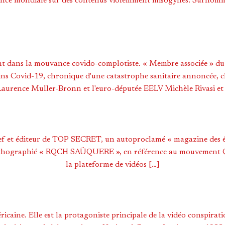
ence mondiale sur des contenus violemment misogynes. Surnomm
nt dans la mouvance covido-complotiste. « Membre associée » du C
ccins Covid-19, chronique d'une catastrophe sanitaire annoncée, c
 Laurence Muller-Bronn et l'euro-députée EELV Michèle Rivasi et 
ef et éditeur de TOP SECRET, un autoproclamé « magazine des éni
orthographié « RQCH SAÜQUERE », en référence au mouvement 
la plateforme de vidéos […]
ricaine. Elle est la protagoniste principale de la vidéo conspirati