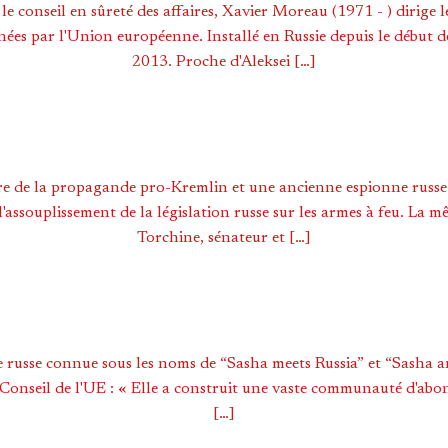
le conseil en sûreté des affaires, Xavier Moreau (1971 - ) dirige le
nées par l'Union européenne. Installé en Russie depuis le début de
2013. Proche d'Aleksei […]
ure de la propagande pro-Kremlin et une ancienne espionne russe
l'assouplissement de la législation russe sur les armes à feu. La m
Torchine, sénateur et […]
e russe connue sous les noms de “Sasha meets Russia” et “Sasha and
Conseil de l'UE : « Elle a construit une vaste communauté d'abo
[…]