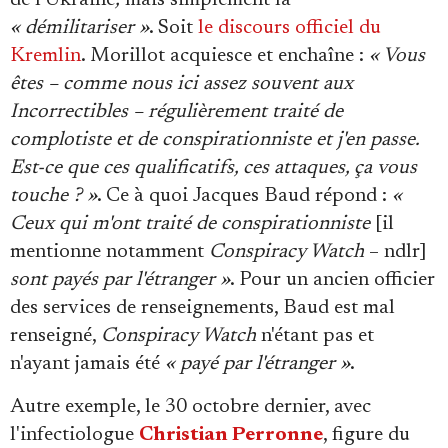
de l'Ukraine
,
mais simplement la
« démilitariser »
. Soit
le discours officiel du
Kremlin
. Morillot acquiesce et enchaîne :
« Vous
êtes – comme nous ici assez souvent aux
Incorrectibles – régulièrement traité de
complotiste et de conspirationniste et j'en passe.
Est-ce que ces qualificatifs, ces attaques, ça vous
touche ? »
. Ce à quoi Jacques Baud répond :
«
Ceux qui m'ont traité de conspirationniste
[il
mentionne notamment
Conspiracy Watch
– ndlr]
sont payés par l'étranger »
. Pour un ancien officier
des services de renseignements, Baud est mal
renseigné,
Conspiracy Watch
n'étant pas et
n'ayant jamais été
« payé par l'étranger »
.
Autre exemple, le 30 octobre dernier, avec
l'infectiologue
Christian Perronne
, figure du