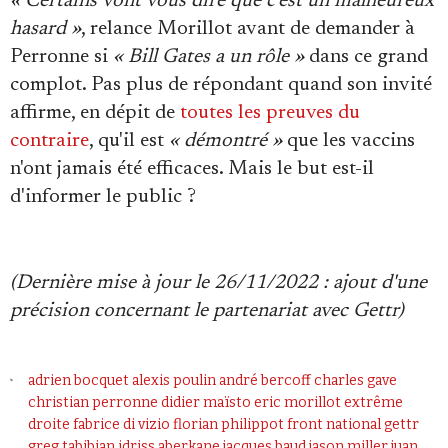
« Certains vont vous dire que c'est un malheureux
hasard »
, relance Morillot avant de demander à
Perronne si
« Bill Gates a un rôle »
dans ce grand
complot. Pas plus de répondant quand son invité
affirme, en dépit de
toutes les preuves du
contraire
, qu'il est
« démontré »
que les vaccins
n'ont jamais été efficaces. Mais le but est-il
d'informer le public ?
(Dernière mise à jour le 26/11/2022 : ajout d'une
précision concernant le partenariat avec Gettr)
adrien bocquet
alexis poulin
andré bercoff
charles gave
christian perronne
didier maïsto
eric morillot
extrême
droite
fabrice di vizio
florian philippot
front national
gettr
greg tabibian
idriss aberkane
jacques baud
jason miller
juan