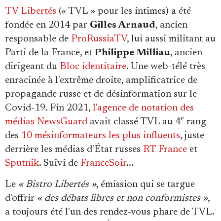
TV Libertés
(« TVL » pour les intimes) a été
fondée en 2014 par
Gilles Arnaud
, ancien
responsable de
ProRussiaTV
, lui aussi militant au
Parti de la France, et
Philippe Milliau
, ancien
dirigeant du
Bloc identitaire
. Une web-télé très
enracinée à l'extrême droite, amplificatrice de
propagande russe et de désinformation sur le
Covid-19. Fin 2021,
l'agence de notation des
e
médias NewsGuard
avait classé TVL au 4
rang
des
10 mésinformateurs les plus influents
, juste
derrière les médias d'État russes
RT France
et
Sputnik
. Suivi de
FranceSoir
...
Le
« Bistro Libertés »
, émission qui se targue
d'offrir
« des débats libres et non conformistes »
,
a toujours été l'un des rendez-vous phare de TVL.