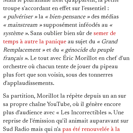
Mais le pluralisme n'est qu'apparent, la petite
troupe s'accordant en effet sur l'essentiel :
« pulvériser »
la
« bien-pensance »
des médias
« mainstream »
supposément inféodés au
«
système »
. Sans oublier bien sûr de
semer de
temps à autre la panique
au sujet du
« Grand
Remplacement »
et du
« génocide du peuple
français »
. Le tout avec Éric Morillot en chef d'un
orchestre où chacun tente de jouer du pipeau
plus fort que son voisin, sous des tonnerres
d'applaudissements.
Sa partition, Morillot la répète depuis un an sur
sa propre chaîne YouTube, où il génère encore
plus d'audience avec « Les Incorrectibles ». Une
reprise de l'émission qu'il animait auparavant sur
Sud Radio mais qui n'a
pas été
renouvelée à la