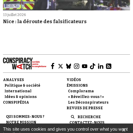
13 juillet 2026
Nice : la déroute des falsificateurs
ANALYSES
VIDÉOS
Politique & société
ÉMISSIONS
International
Complorama
Idées & opinions
« Réveillez-vous ! »
CONSPIPÉDIA
Les Déconspirateurs
REVUES DE PRESSE
QUI SOMMES-NOUS ?
RECHERCHE
NOTRE MISSION
CONTACTEZ-NOUS
NOTRE CHARTE ÉDITORIALE
ESPACE PRESSE
This site uses cookies and gives you control over what you want
X