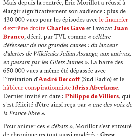
Mais depuis la rentrée, Éric Morillot a réussi à
élargir significativement son audience : plus de
430 000 vues pour les épisodes avec
le financier
d'extrême droite
Charles Gave
et l'avocat
Juan
Branco
, décrit par TVL comme
« célèbre
défenseur de nos grandes causes : du lanceur
d'alertes de Wikileaks Julian Assange, aux antivax,
en passant par les Gilets Jaunes »
. La barre des
650 000 vues a même été dépassée avec
l'invitation d'
André Bercoff
(Sud Radio) et le
hâbleur conspirationniste
Idriss Aberkane
.
Dernier invité en date :
Philippe de Villiers
, qui
s'est félicité d'être ainsi reçu par
« une des voix de
la France libre »
.
Pour animer ces
« débats »
, Morillot s'est entouré
de chroniqueurs tout aussi modérés :
Greg