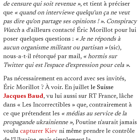
de censure qui soit revenue »
, et tient à préciser
que
« quand on interviewe quelqu'un ça ne veut
pas dire qu'on partage ses opinions ! »
.
Conspiracy
Watch
a d'ailleurs contacté Éric Morillot pour lui
poser quelques questions :
« Je ne réponds à
aucun organisme militant ou partisan »
(sic),
nous-a-t-il rétorqué par mail,
« hormis sur
Twitter qui est l'espace d'expression pour cela »
.
Pas nécessairement en accord avec ses invités,
Éric Morillot ? À voir. En juillet
le
Suisse
Jacques Baud
, vu lui aussi sur RT France, lâche
dans « Les Incorrectibles » que, contrairement à
ce que prétendent les
« médias au service de la
propagande ukrainienne »
, Poutine n'aurait jamais
voulu
capturer Kiev
ni même prendre le contrôle