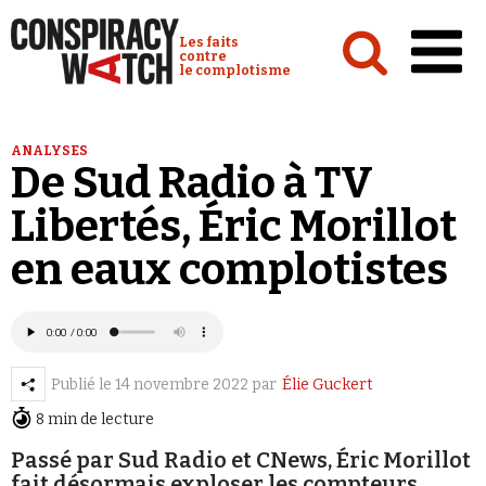
Cookies management panel
Conspiracy Watch :
Les faits
contre
le complotisme
Accueil
ANALYSES
De Sud Radio à TV
Analyses
Libertés, Éric Morillot
Conspipédia
en eaux complotistes
Vidéos
Émissions
Revues de presse
Publié le
14 novembre 2022
par
Élie Guckert
8 min de lecture
Passé par Sud Radio et CNews, Éric Morillot
Newsletter
fait désormais exploser les compteurs