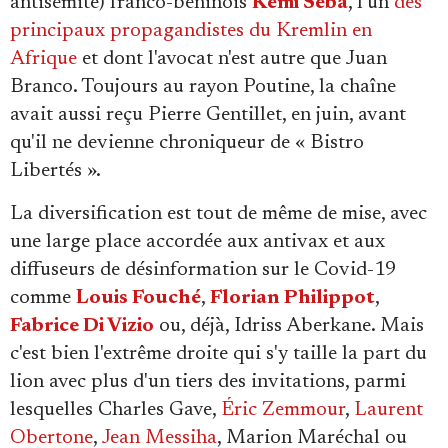
antisémite) franco-béninois
Kémi Séba
, l'un
des
principaux propagandistes du Kremlin en
Afrique
et dont l'avocat n'est autre que Juan
Branco. Toujours au rayon Poutine, la chaîne
avait aussi reçu Pierre Gentillet, en juin, avant
qu'il ne devienne chroniqueur de « Bistro
Libertés ».
La diversification est tout de même de mise, avec
une large place accordée aux antivax et aux
diffuseurs de désinformation sur le Covid-19
comme
Louis Fouché
,
Florian Philippot
,
Fabrice Di Vizio
ou, déjà, Idriss Aberkane. Mais
c'est bien l'extrême droite qui s'y taille la part du
lion avec plus d'un tiers des invitations, parmi
lesquelles Charles Gave,
Éric Zemmour
,
Laurent
Obertone
,
Jean Messiha
, Marion Maréchal ou