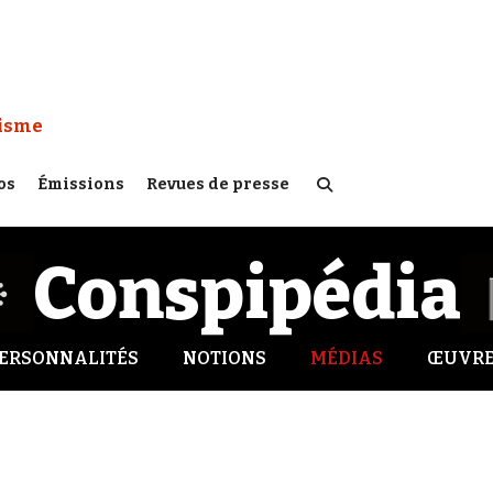
 Watch :
tisme
os
Émissions
Revues de presse
Conspipédia
ERSONNALITÉS
NOTIONS
MÉDIAS
ŒUVRE