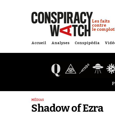
Cookies management panel
Conspiracy
Les faits
contre
le complo
Accueil
Analyses
Conspipédia
Vidé
P
MÉDIAS
Shadow of Ezra