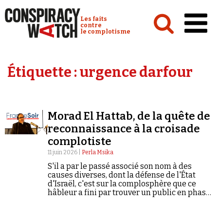
Cookies management panel
Conspiracy Watch :
Les faits
contre
le complotisme
Accueil
Étiquette :
urgence darfour
Analyses
Conspipédia
Morad El Hattab, de la quête de
Vidéos
reconnaissance à la croisade
Émissions
complotiste
11 juin 2026 |
Perla Msika
Revues de presse
S'il a par le passé associé son nom à des
causes diverses, dont la défense de l'État
d'Israël, c'est sur la complosphère que ce
hâbleur a fini par trouver un public en phase
avec sa dénonciation de la « pédocriminalité
d'État ».
Newsletter