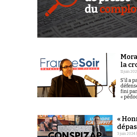
Mora
la c
11 juin 20
S'il a 
défense
fini pa
« pédoc
« Hon
dépas
3 juin 2024 