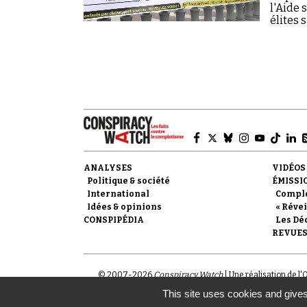
l'Aide 
élites 
ANALYSES
VIDÉOS
Politique & société
ÉMISSI
International
Compl
Idées & opinions
« Révei
CONSPIPÉDIA
Les Dé
REVUES
© 2007-
2026
Conspiracy Watch
| Une réalisation de l
This site uses cookies and gives