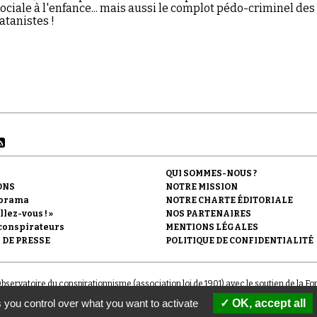
sociale à l'enfance... mais aussi le complot pédo-criminel des
satanistes !
QUI SOMMES-NOUS ?
ONS
NOTRE MISSION
orama
NOTRE CHARTE ÉDITORIALE
llez-vous ! »
NOS PARTENAIRES
conspirateurs
MENTIONS LÉGALES
 DE PRESSE
POLITIQUE DE CONFIDENTIALITÉ
'Observatoire du conspirationnisme (association loi de 1901) avec le soutien de la F
 you control over what you want to activate
OK, accept all