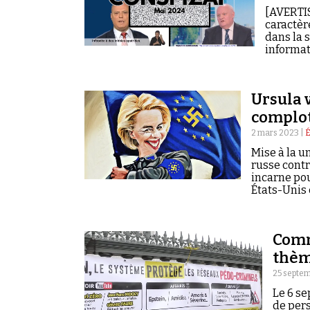
[AVERTIS
caractèr
dans la 
informati
Ursula 
complot
2 mars 2023 |
É
Mise à la u
russe cont
incarne po
États-Unis 
Comm
thèm
25 septe
Le 6 se
de pers