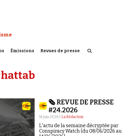
 Watch :
tisme
os
Émissions
Revues de presse
 hattab
🗞️ REVUE DE PRESSE
#24.2026
14 juin 2026 |
La Rédaction
L'actu de la semaine décryptée par
Conspiracy Watch (du 08/06/2026 au