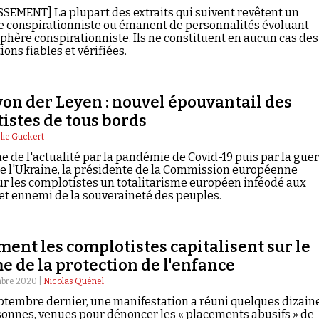
SEMENT] La plupart des extraits qui suivent revêtent un
e conspirationniste ou émanent de personnalités évoluant
sphère conspirationniste. Ils ne constituent en aucun cas des
ons fiables et vérifiées.
von der Leyen : nouvel épouvantail des
istes de tous bords
lie Guckert
ne de l'actualité par la pandémie de Covid-19 puis par la gue
re l'Ukraine, la présidente de la Commission européenne
ur les complotistes un totalitarisme européen inféodé aux
et ennemi de la souveraineté des peuples.
ent les complotistes capitalisent sur le
e de la protection de l'enfance
mbre 2020 |
Nicolas Quénel
ptembre dernier, une manifestation a réuni quelques dizain
onnes, venues pour dénoncer les « placements abusifs » de