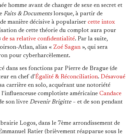
née homme avant de changer de sexe en secret et
e
Faits & Documents
lorsque, à partir de
 de manière décisive à populariser
cette intox
isation de cette théorie du complot aura pour
s
de sa relative confidentialité
. Par la suite,
oirson-Atlan, alias «
Zoé Sagan
», qui sera
cron pour cyberharcèlement.
é dans ses fonctions par Pierre de Brague (de
eur en chef d'
Égalité & Réconciliation
.
Désavoué
sa carrière en solo, acquérant une notoriété
à l'influenceuse complotiste américaine
Candace
de son livre
Devenir Brigitte
− et de son pendant
Librairie Logos, dans le 7ème arrondissement de
 d'Emmanuel Ratier (brièvement réapparue sous le