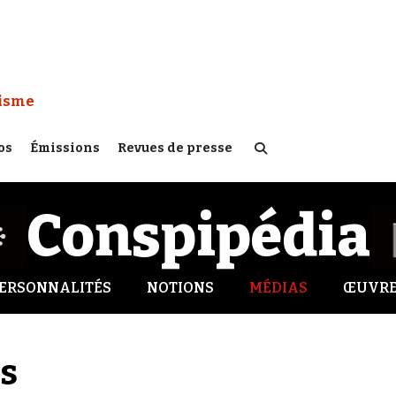
 Watch :
tisme
os
Émissions
Revues de presse
Conspipédia
ERSONNALITÉS
NOTIONS
MÉDIAS
ŒUVRE
s