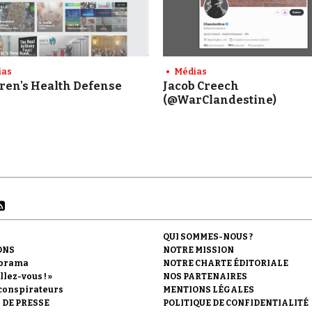
ias
Médias
ren's Health Defense
Jacob Creech
(@WarClandestine)
QUI SOMMES-NOUS ?
ONS
NOTRE MISSION
orama
NOTRE CHARTE ÉDITORIALE
llez-vous ! »
NOS PARTENAIRES
conspirateurs
MENTIONS LÉGALES
 DE PRESSE
POLITIQUE DE CONFIDENTIALITÉ