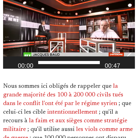
vidéo
00:00
00:47
Nous sommes ici obligés de rappeler que
la
grande majorité des 100 à 200 000 civils tués
dans le conflit l'ont été par le régime syrien
; que
celui-ci les cible
intentionnellement
; qu'il a
recours à
la faim et aux sièges comme stratégie
militaire
; qu'il utilise aussi
les viols comme arme
de guerre
; que 100 000 personnes ont disparu,