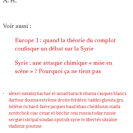
A. H.
Voir aussi :
Europe 1 : quand la théorie du complot
confisque un débat sur la Syrie
Syrie : une attaque chimique « mise en
scène » ? Pourquoi ça ne tient pas
alexeï navalny
bachar el-assad
barack obama
casques blancs
darfour
douma
extrême droite
frédéric taddeï
ghouta
gru
hélène richard-favre
jacques baud
khan cheikhoun
mafia
novitchok
oiac
omar el-béchir
onu
russia today
russie
sergueï skripal
soudan
sputnik
syrie
tv libertés
ukraine
vladimir poutine