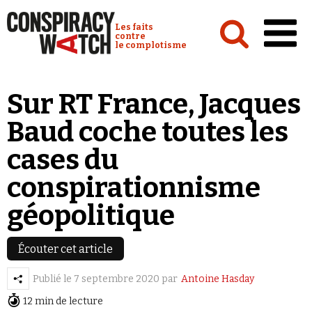
Cookies management panel
Conspiracy Watch :
Les faits
contre
le complotisme
Accueil
Sur RT France, Jacques
Analyses
Baud coche toutes les
Conspipédia
cases du
Vidéos
conspirationnisme
Émissions
géopolitique
Revues de presse
Écouter cet article
Publié le
7 septembre 2020
par
Antoine Hasday
12 min de lecture
Newsletter