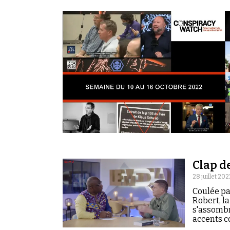
Clap d
28 juillet 202
Coulée pa
Robert, la
s'assombr
accents c