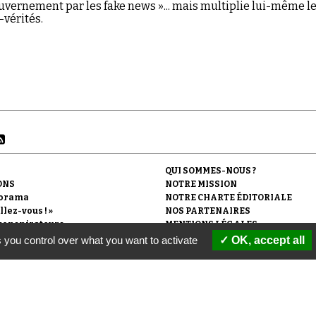
ouvernement par les fake news »... mais multiplie lui-même l
-vérités.
QUI SOMMES-NOUS ?
ONS
NOTRE MISSION
orama
NOTRE CHARTE ÉDITORIALE
llez-vous ! »
NOS PARTENAIRES
conspirateurs
MENTIONS LÉGALES
 DE PRESSE
POLITIQUE DE CONFIDENTIALITÉ
 you control over what you want to activate
OK, accept all
'Observatoire du conspirationnisme (association loi de 1901) avec le soutien de la F