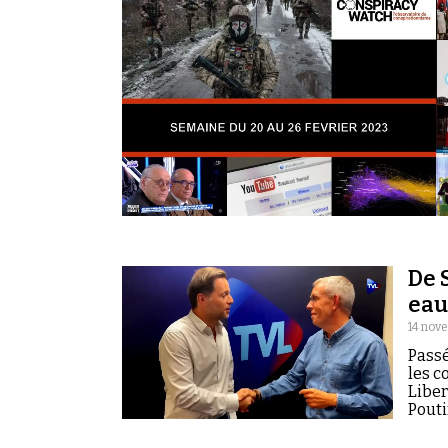
De 
eau
14 nov
Passé
les c
Liber
Pouti