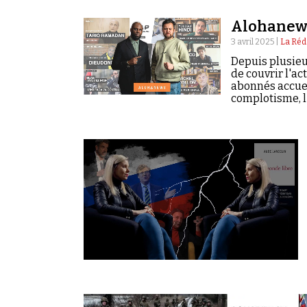
Alohanews
3 avril 2025 |
La Réd
Depuis plusieu
de couvrir l'a
abonnés accuei
complotisme, l'
plus d'audienc