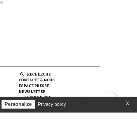
es
RECHERCHE
CONTACTEZ-NOUS
ESPACE PRESSE
NEWSLETTER
FAIRE UN DON
X
Personalize
Privacy policy
ondation pour la Mémoire de la Shoah.