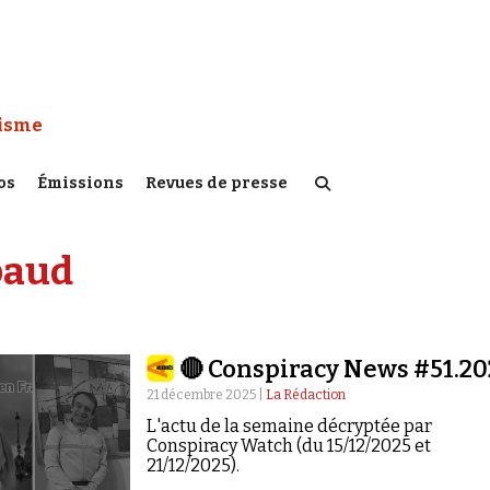
 Watch :
tisme
os
Émissions
Revues de presse
baud
🔴 Conspiracy News #51.20
21 décembre 2025 |
La Rédaction
L'actu de la semaine décryptée par
Conspiracy Watch (du 15/12/2025 et
21/12/2025).