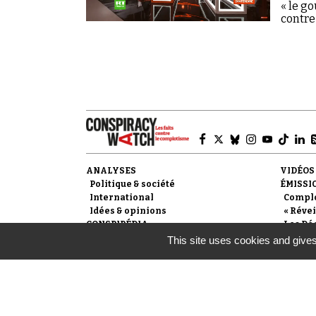
« le g
contre
ANALYSES
VIDÉOS
Politique & société
ÉMISSI
International
Compl
Idées & opinions
« Révei
CONSPIPÉDIA
Les Dé
REVUES
This site uses cookies and gives
© 2007-
2026
Conspiracy Watch
| Une réalisation de l