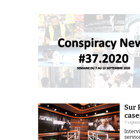
Sur 
case
7 septem
Interv
servic