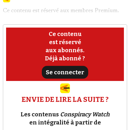
Ce contenu est réservé aux membres Premium.
Ce contenu
est réservé
Faire un don
aux abonnés.
Déjà abonné ?
Se connecter
Demander à Vera
ENVIE DE LIRE LA SUITE ?
Les contenus
Conspiracy Watch
en intégralité à partir de