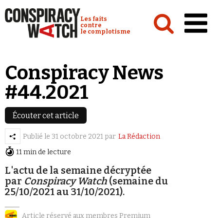
Cookies management panel
Conspiracy Watch :
Les faits
contre
le complotisme
Accueil
Conspiracy News
Analyses
#44.2021
Conspipédia
Vidéos
Écouter cet article
Émissions
Publié le
31 octobre 2021
par
La Rédaction
11 min de lecture
Revues de presse
L'actu de la semaine décryptée
par
Conspiracy Watch
(semaine du
25/10/2021 au 31/10/2021).
Newsletter
Article réservé aux membres Premium