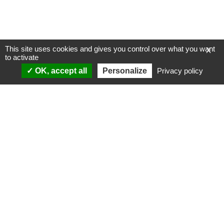
This site uses cookies and gives you control over what you want
X
to activate
OK, accept all
Personalize
Privacy policy
ANALYSES
VIDÉOS
Politique & société
ÉMISSIONS
International
Complorama
Idées & opinions
« Réveillez-vous ! »
CONSPIPÉDIA
Les Déconspirateurs
REVUES DE PRESSE
QUI SOMMES-NOUS ?
RECHERCHE
NOTRE MISSION
CONTACTEZ-NOUS
NOTRE CHARTE ÉDITORIALE
ESPACE PRESSE
NOS PARTENAIRES
NEWSLETTER
MENTIONS LÉGALES
FAIRE UN DON
POLITIQUE DE
CONFIDENTIALITÉ