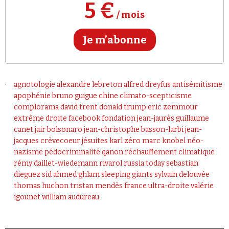
Se connecter
5 €
/ mois
Je m’abonne
agnotologie
alexandre lebreton
alfred dreyfus
antisémitisme
apophénie
bruno guigue
chine
climato-scepticisme
complorama
david trent
donald trump
eric zemmour
extrême droite
facebook
fondation jean-jaurès
guillaume
canet
jair bolsonaro
jean-christophe basson-larbi
jean-
jacques crèvecoeur
jésuites
karl zéro
marc knobel
néo-
nazisme
pédocriminalité
qanon
réchauffement climatique
rémy daillet-wiedemann
rivarol
russia today
sebastian
dieguez
sid ahmed ghlam
sleeping giants
sylvain delouvée
thomas huchon
tristan mendès france
ultra-droite
valérie
igounet
william audureau