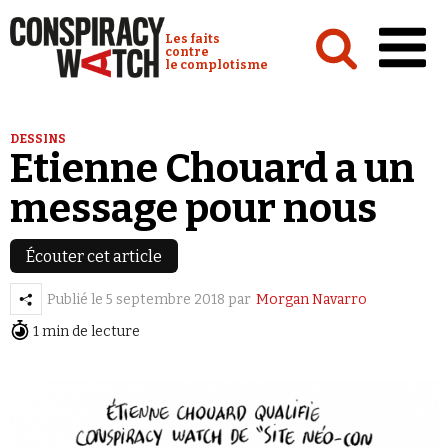
Cookies management panel
Conspiracy Watch :
Les faits
contre
le complotisme
Accueil
DESSINS
Etienne Chouard a un
Analyses
message pour nous
Conspipédia
Vidéos
Écouter cet article
Émissions
Publié le
5 septembre 2018
par
Morgan Navarro
Revues de presse
1 min de lecture
Newsletter