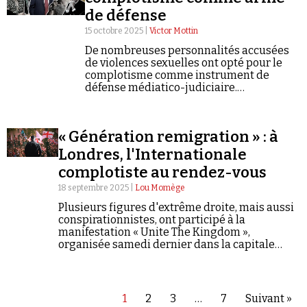
de défense
15 octobre 2025 |
Victor Mottin
De nombreuses personnalités accusées
de violences sexuelles ont opté pour le
complotisme comme instrument de
défense médiatico-judiciaire.
Décryptage.
« Génération remigration » : à
Londres, l'Internationale
complotiste au rendez-vous
18 septembre 2025 |
Lou Momège
Plusieurs figures d'extrême droite, mais aussi
conspirationnistes, ont participé à la
manifestation « Unite The Kingdom »,
organisée samedi dernier dans la capitale
britannique pour marteler un message anti-
immigration sous couvert de défendre la
liberté d'expression.
1
2
3
…
7
Suivant »