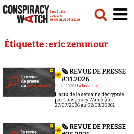
Cookies management panel
Conspiracy Watch :
Les faits
contre
le complotisme
Accueil
Étiquette :
eric zemmour
Analyses
Conspipédia
🗞️ REVUE DE PRESSE
Vidéos
#31.2026
Émissions
2 août 2026 |
La Rédaction
L'actu de la semaine décryptée
Revues de presse
par Conspiracy Watch (du
27/07/2026 au 02/08/2026).
🗞️ REVUE DE PRESSE
Newsletter