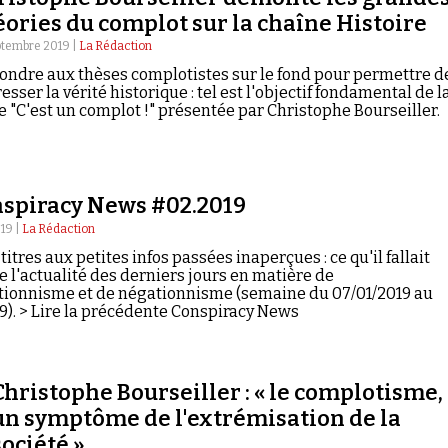
éories du complot sur la chaîne Histoire
ptembre 2019 |
La Rédaction
ondre aux thèses complotistes sur le fond pour permettre d
esser la vérité historique : tel est l'objectif fondamental de l
e "C'est un complot !" présentée par Christophe Bourseiller.
spiracy News #02.2019
019 |
La Rédaction
titres aux petites infos passées inaperçues : ce qu'il fallait
e l'actualité des derniers jours en matière de
tionnisme et de négationnisme (semaine du 07/01/2019 au
19). > Lire la précédente Conspiracy News
Christophe Bourseiller : « le complotisme,
un symptôme de l'extrémisation de la
société »