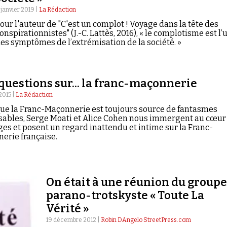
 janvier 2019 |
La Rédaction
our l'auteur de "C'est un complot ! Voyage dans la tête des
onspirationnistes" (J.-C. Lattès, 2016), « le complotisme est l’
es symptômes de l’extrémisation de la société. »
questions sur... la franc-maçonnerie
 2015 |
La Rédaction
que la Franc-Maçonnerie est toujours source de fantasmes
sables, Serge Moati et Alice Cohen nous immergent au cœur
ges et posent un regard inattendu et intime sur la Franc-
erie française.
On était à une réunion du group
parano-trotskyste « Toute La
Vérité »
19 décembre 2012 |
Robin DAngelo StreetPress.com