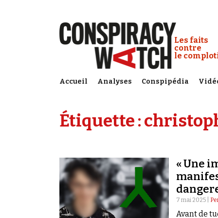
Cookies management panel
Conspiracy
Les faits
contre
le complo
Accueil
Analyses
Conspipédia
Vidé
Étiquette :
christop
« Une i
manifes
dangere
7 mai 2025 |
Pe
Avant de tu