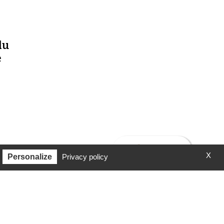
du
e
X
Personalize
Privacy policy
1
2
Suivant »