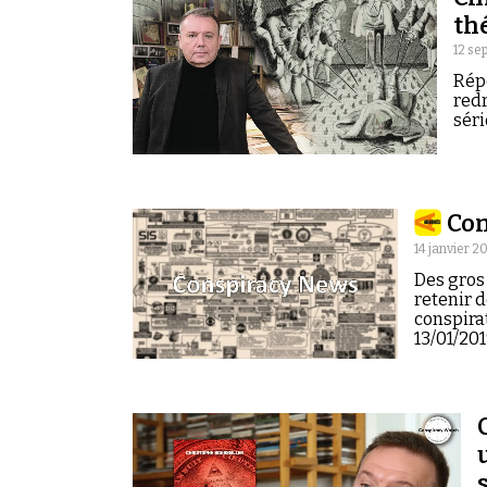
th
12 se
Rép
redr
séri
Con
14 janvier 2
Des gros 
retenir d
conspira
13/01/20