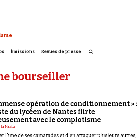
 Watch :
tisme
os
Émissions
Revues de presse
he bourseiller
mmense opération de conditionnement » : 
te du lycéen de Nantes flirte
usement avec le complotisme
rla Msika
er l'une de ses camarades et d'en attaquer plusieurs autres,