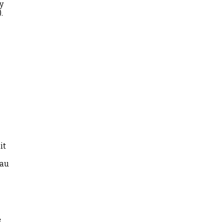
y
).
it
 au
s