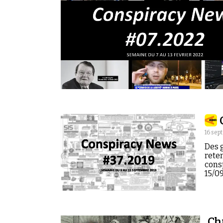
16 sep
Des g
reten
cons
15/09
Ch