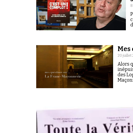
8
P
c
d
Mes 
20 juillet
Alors 
inépui
des Lo
Maçonn