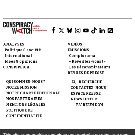
Se connecter
ANALYSES
VIDÉOS
Politique & société
ÉMISSIONS
International
Complorama
Idées & opinions
« Réveillez-vous ! »
CONSPIPÉDIA
Les Déconspirateurs
REVUES DE PRESSE
QUI SOMMES-NOUS ?
RECHERCHE
NOTRE MISSION
CONTACTEZ-NOUS
NOTRE CHARTE ÉDITORIALE
ESPACE PRESSE
NOS PARTENAIRES
NEWSLETTER
MENTIONS LÉGALES
FAIRE UN DON
POLITIQUE DE
CONFIDENTIALITÉ
© 2007-
2026
Conspiracy Watch
| Une réalisation de
This site uses cookies and gives you control over what you want