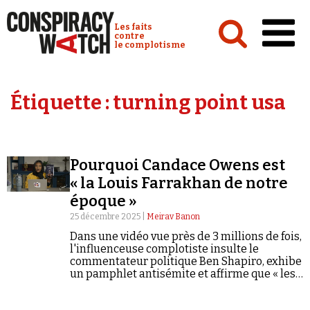
Cookies management panel
Conspiracy Watch :
Les faits
contre
le complotisme
Accueil
Étiquette :
turning point usa
Analyses
Conspipédia
Pourquoi Candace Owens est
Vidéos
« la Louis Farrakhan de notre
Émissions
époque »
25 décembre 2025 |
Meirav Banon
Revues de presse
Dans une vidéo vue près de 3 millions de fois,
l'influenceuse complotiste insulte le
commentateur politique Ben Shapiro, exhibe
un pamphlet antisémite et affirme que « les
Juifs contrôlaient la traite des esclaves »...
Newsletter