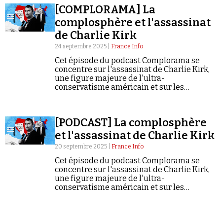
[COMPLORAMA] La
complosphère et l'assassinat
de Charlie Kirk
24 septembre 2025 |
France Info
Cet épisode du podcast Complorama se
concentre sur l'assassinat de Charlie Kirk,
Faire un don
une figure majeure de l'ultra-
conservatisme américain et sur les
théories complotistes qui ont émergé.
[PODCAST] La complosphère
et l'assassinat de Charlie Kirk
Demander à Vera
20 septembre 2025 |
France Info
Cet épisode du podcast Complorama se
concentre sur l'assassinat de Charlie Kirk,
une figure majeure de l'ultra-
conservatisme américain et sur les
théories complotistes qui ont émergé.