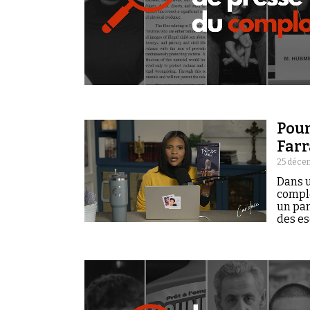
Pour
Farr
25 déce
Dans u
complo
un pam
des esc