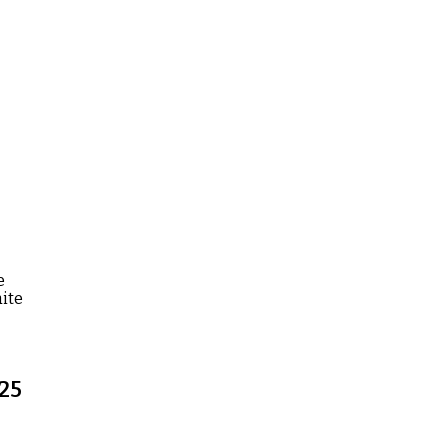
e
aite
25