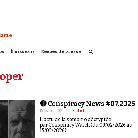
 Watch :
tisme
os
Émissions
Revues de presse
ooper
🔴 Conspiracy News #07.2026
15 février 2026 |
La Rédaction
L'actu de la semaine décryptée
par Conspiracy Watch (du 09/02/2026 au
15/02/2026).