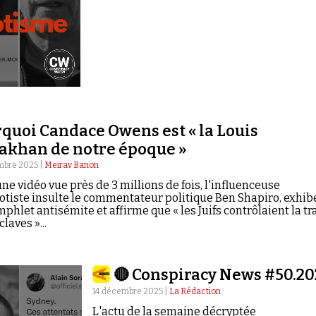
quoi Candace Owens est « la Louis
akhan de notre époque »
mbre 2025 |
Meirav Banon
ne vidéo vue près de 3 millions de fois, l'influenceuse
tiste insulte le commentateur politique Ben Shapiro, exhib
phlet antisémite et affirme que « les Juifs contrôlaient la tr
laves »...
🔴 Conspiracy News #50.20
14 décembre 2025 |
La Rédaction
L'actu de la semaine décryptée