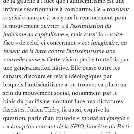
de la gauche à l'idée que l'antisémitisme est une
infâmie réactionnaire à combattre. Ce
« tournant
crucial »
marque à ses yeux le renoncement pour
le mouvement ouvrier
« à l'assimilation du
judaïsme au capitalisme »
, mais aussi la
« volte-
face »
de celui-ci concernant
« cet imaginaire, en
faisant de la lutte contre l'antisémitisme une
nouvelle cause »
. Cette vision pèche toutefois par
une généralisation hâtive. Elle passe outre les
canaux, discours et relais idéologiques par
lesquels l'antisémitisme a pu trouver sa place au
sein du mouvement social, notamment par le
biais du pacifisme montant face aux dictatures
fascistes. Julien Théry, là aussi, esquive la
question, parle d'un épisode
« monté en épingle »
:
« lorsqu'un courant de la SFIO, l'ancêtre du Parti