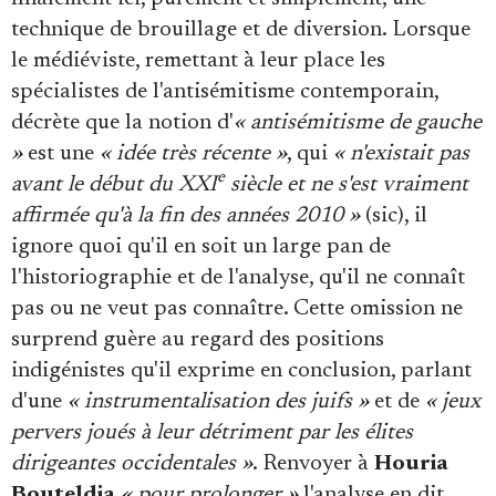
technique de brouillage et de diversion. Lorsque
le médiéviste, remettant à leur place les
spécialistes de l'antisémitisme contemporain,
décrète que la notion d'
« antisémitisme de gauche
»
est une
« idée très récente »
, qui
« n'existait pas
e
avant le début du XXI
siècle et ne s'est vraiment
affirmée qu'à la fin des années 2010 »
(sic), il
ignore quoi qu'il en soit un large pan de
l'historiographie et de l'analyse, qu'il ne connaît
pas ou ne veut pas connaître. Cette omission ne
surprend guère au regard des positions
indigénistes qu'il exprime en conclusion, parlant
d'une
« instrumentalisation des juifs »
et de
« jeux
pervers joués à leur détriment par les élites
dirigeantes occidentales »
. Renvoyer à
Houria
Bouteldja
« pour prolonger »
l'analyse en dit