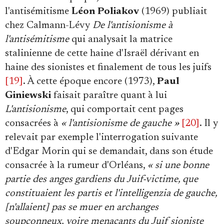
l'antisémitisme
Léon Poliakov
(1969) publiait
chez Calmann-Lévy
De l'antisionisme à
l'antisémitisme
qui analysait la matrice
stalinienne de cette haine d'Israël dérivant en
haine des sionistes et finalement de tous les juifs
[19]
. À cette époque encore (1973),
Paul
Giniewski
faisait paraître quant à lui
L'antisionisme
, qui comportait cent pages
consacrées à
« l'antisionisme de gauche »
[20]
. Il y
relevait par exemple l'interrogation suivante
d'Edgar Morin qui se demandait, dans son étude
consacrée à la rumeur d'Orléans,
« si une bonne
partie des anges gardiens du Juif-victime, que
constituaient les partis et l'intelligenzia de gauche,
[n'allaient] pas se muer en archanges
soupçonneux, voire menaçants du Juif sioniste