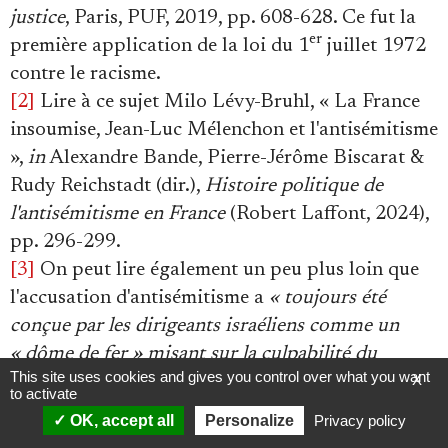
justice
, Paris, PUF, 2019, pp. 608-628. Ce fut la
er
première application de la loi du 1
juillet 1972
contre le racisme.
[2]
Lire à ce sujet Milo Lévy-Bruhl, « La France
insoumise, Jean-Luc Mélenchon et l'antisémitisme
»,
in
Alexandre Bande, Pierre-Jérôme Biscarat &
Rudy Reichstadt (dir.),
Histoire politique de
l'antisémitisme en France
(Robert Laffont, 2024),
pp. 296-299.
[3]
On peut lire également un peu plus loin que
l'accusation d'antisémitisme a
« toujours été
conçue par les dirigeants israéliens comme un
« dôme de fer » misant sur la culpabilité du
This site uses cookies and gives you control over what you want
X
judéocide européen pour neutraliser les
to activate
oppositions internationales »
.
OK, accept all
Personalize
Privacy policy
[4]
Vives réactions après les propos de