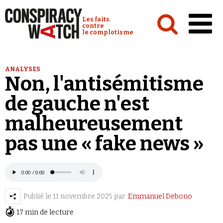
Cookies management panel
Conspiracy Watch :
Les faits
contre
le complotisme
Accueil
ANALYSES
Non, l'antisémitisme
Analyses
de gauche n'est
Conspipédia
malheureusement
Vidéos
pas une « fake news »
Émissions
Revues de presse
Publié le
11 novembre 2025
par
Emmanuel Debono
17 min de lecture
Newsletter