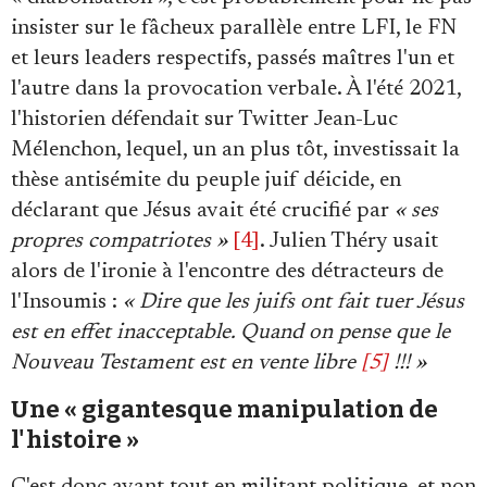
insister sur le fâcheux parallèle entre LFI, le FN
et leurs leaders respectifs, passés maîtres l'un et
l'autre dans la provocation verbale. À l'été 2021,
l'historien défendait sur Twitter Jean-Luc
Mélenchon, lequel, un an plus tôt, investissait la
thèse antisémite du peuple juif déicide, en
déclarant que Jésus avait été crucifié par
« ses
propres compatriotes »
[4]
. Julien Théry usait
alors de l'ironie à l'encontre des détracteurs de
l'Insoumis :
« Dire que les juifs ont fait tuer Jésus
est en effet inacceptable. Quand on pense que le
Nouveau Testament est en vente libre
[5]
!!! »
Une « gigantesque manipulation de
l'histoire »
C'est donc avant tout en militant politique, et non