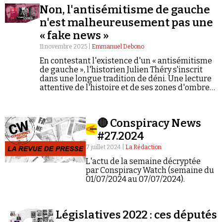
Non, l'antisémitisme de gauche
n'est malheureusement pas une
« fake news »
11 novembre 2025 |
Emmanuel Debono
En contestant l'existence d'un « antisémitisme
de gauche », l'historien Julien Théry s'inscrit
Faire un don
dans une longue tradition de déni. Une lecture
attentive de l'histoire et de ses zones d'ombre
montre pourtant combien la gauche a pu,
jusqu'à aujourd'hui, relayer des
représentations hostiles aux juifs.
🔴 Conspiracy News
#27.2024
Demander à Vera
7 juillet 2024 |
La Rédaction
L'actu de la semaine décryptée
par Conspiracy Watch (semaine du
01/07/2024 au 07/07/2024).
Législatives 2022 : ces députés