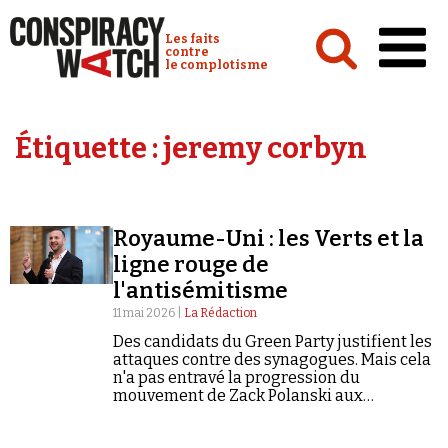
Cookies management panel
Conspiracy Watch :
Les faits
contre
le complotisme
Accueil
Étiquette :
jeremy corbyn
Analyses
Conspipédia
Royaume-Uni : les Verts et la
Vidéos
ligne rouge de
Émissions
l'antisémitisme
11 mai 2026 |
La Rédaction
Revues de presse
Des candidats du Green Party justifient les
attaques contre des synagogues. Mais cela
n'a pas entravé la progression du
mouvement de Zack Polanski aux
dernières élections locales.
Newsletter