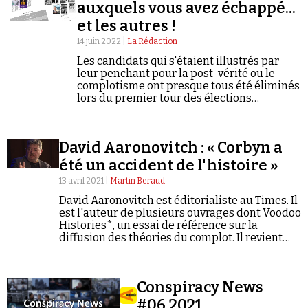
Se connecter
auxquels vous avez échappé...
et les autres !
14 juin 2022 |
La Rédaction
Les candidats qui s'étaient illustrés par
leur penchant pour la post-vérité ou le
complotisme ont presque tous été éliminés
lors du premier tour des élections
législatives. Presque tous...
David Aaronovitch : « Corbyn a
été un accident de l'histoire »
13 avril 2021 |
Martin Beraud
David Aaronovitch est éditorialiste au Times. Il
est l'auteur de plusieurs ouvrages dont Voodoo
Histories*, un essai de référence sur la
diffusion des théories du complot. Il revient
pour Conspiracy Watch sur le rapport de la
société britannique au complotisme. Entretien.
Conspiracy News
#06.2021