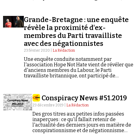
(semaine du 22/06/2020 au 28/06/2020).
Grande-Bretagne : une enquête
révèle la proximité d'ex-
membres du Parti travailliste
avec des négationnistes
23 février 2020 |
La Rédaction
Une enquête conduite notamment par
l'association Hope Not Hate vient de révéler que
d'anciens membres du Labour, le Parti
travailliste britannique, ont participé de
manière régulière à des rencontres avec des
éléments d'extrême droite, communiant dans
des théories du complot à caractère antisémite.
Conspiracy News #51.2019
23 décembre 2019 |
La Rédaction
Des gros titres aux petites infos passées
inaperçues : ce qu'il fallait retenir de
l'actualité des derniers jours en matière de
conspirationnisme et de négationnisme
(semaine du 16/12/2019 au 22/12/2019).